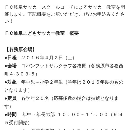
ＦＣ岐阜サッカースクールコーチによるサッカー教室を開
催します。下記概要をご覧いただき、ぜひお申込みくださ
い！
ＦＣ岐阜こどもサッカー教室 概要
【各務原会場】
●日程
２０１６年４月２日（土）
●会場
コパンフットサルクラブ各務原（各務原市各務西
町４-３０３‐５）
●対象
年中児～小学２年生（学年は２０１６年度のもの
となります）
●定員
各学年２５名（応募多数の場合は抽選となりま
す）
●時間
年中・年長の部 １０：００～１１：００（９:４
５受付開始）