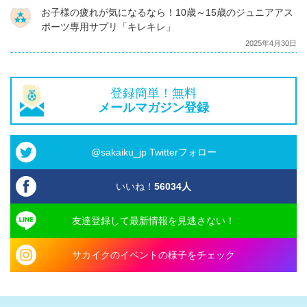
お子様の疲れが気になるなら！10歳～15歳のジュニアアス
ポーツ専用サプリ「キレキレ」
2025年4月30日
登録簡単！無料
メールマガジン登録
@sakaiku_jp Twitterフォロー
いいね！
56034
人
友達登録して最新情報を見逃さない！
サカイクのイベントの様子をチェック