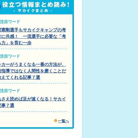
注目ワード
村憲剛選手もサカイクキャンプの考
方に共感！ 一流選手に必要な「考
る力」を育む一歩
注目ワード
ッカーがうまくなる一番の方法が、
術指導ではなく人間性を磨くことだ
教えてくれる記事７選
注目ワード
れさえ読めば足が速くなる！サカイ
記事７選
一覧へ