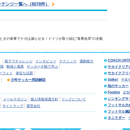
ンテンツ一覧へ（8078件）
ときの食事でケガは減らせる！ドイツが取り組む"食事改革"の全貌
COACH UNT
親子でチャレンジ
インタビュー
テクニック
運動能力
識
勉強と進路
サッカーを観て学ぶ
サカイクリア
ーフォト
身近な話題
サカイクフリ
Spike!
少年サッカー用語解説
中高
知のサッカー
Footing
足型
シンキングサ
メールマガジン
個人情報保護方針
リンクについて
フットサル大
サイトマップ
運営会社
フットサル施
タニラダー