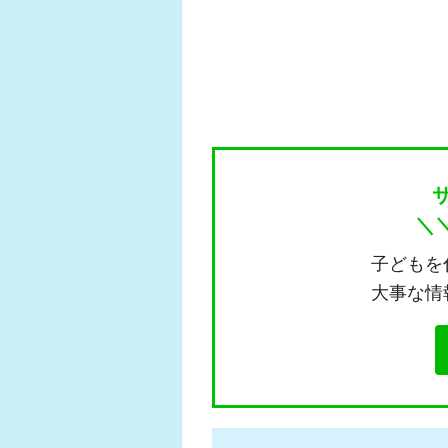
＼
子どもを
大事な情