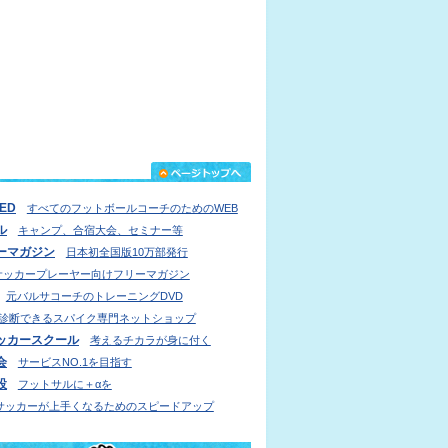
IED
すべてのフットボールコーチのためのWEB
ル
キャンプ、合宿大会、セミナー等
ーマガジン
日本初全国版10万部発行
サッカープレーヤー向けフリーマガジン
元バルサコーチのトレーニングDVD
診断できるスパイク専門ネットショップ
ッカースクール
考えるチカラが身に付く
会
サービスNO.1を目指す
設
フットサルに＋αを
サッカーが上手くなるためのスピードアップ