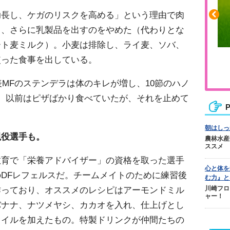
助長し、ケガのリスクを高める」という理由で肉
し、さらに乳製品を出すのをやめた（代わりとな
ート麦ミルク）。小麦は排除し、ライ麦、ソバ、
ふくらはぎの張りや疲れに
使った食事を出している。
ジュニアレッグリカバリー
表MFのステンデラは体のキレが増し、10節のハノ
。以前はピザばかり食べていたが、それを止めて
P
朝はしっ
現役選手も。
農林水産
ススメ
育で「栄養アドバイザー」の資格を取った選手
心と体を
DFレフェルスだ。チームメイトのために練習後
む力』と
川崎フロ
作っており、オススメのレシピはアーモンドミル
ャー！
バナナ、ナツメヤシ、カカオを入れ、仕上げとし
オイルを加えたもの。特製ドリンクが仲間たちの