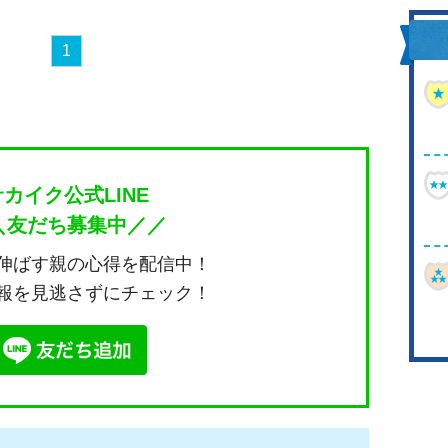
1
サカイク公式LINE
＼友だち募集中／／
伸ばす親の心得を配信中！
報を見逃さずにチェック！