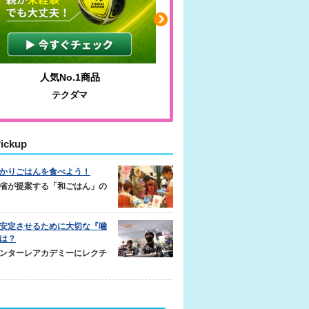
人気No.1商品
わかりやすい質問に沿っ
テクダマ
サカイクサッカーノ
ickup
かりごはんを食べよう！
省が提案する「和ごはん」の
安定させるために大切な『噛
は？
ンターレアカデミーにレクチ