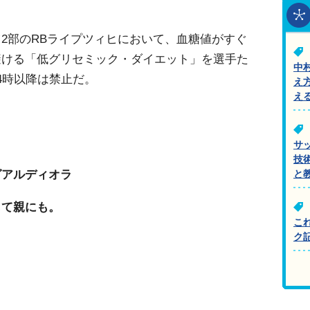
2部のRBライプツィヒにおいて、血糖値がすぐ
避ける「低グリセミック・ダイエット」を選手た
中
4時以降は禁止だ。
え
え
サ
技
グアルディオラ
と
して親にも。
こ
ク