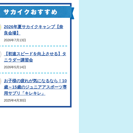
2026年夏サカイクキャンプ【奈
良会場】
2026年7月13日
【初速スピードを向上させる】タ
ニラダー講習会
2026年5月14日
お子様の疲れが気になるなら！10
歳～15歳のジュニアアスポーツ専
用サプリ「キレキレ」
2025年4月30日