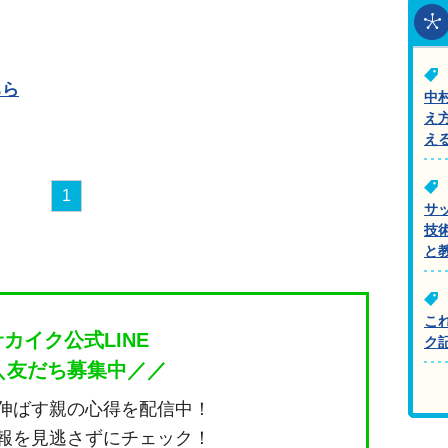
ちら
中
え
え
1
サ
技
と
こ
サカイク公式LINE
ク
＼友だち募集中／／
伸ばす親の心得を配信中！
報を見逃さずにチェック！