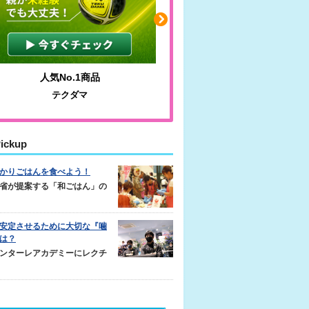
人気No.1商品
わかりやすい質問に沿っ
テクダマ
サカイクサッカーノ
ickup
かりごはんを食べよう！
省が提案する「和ごはん」の
安定させるために大切な『噛
は？
ンターレアカデミーにレクチ