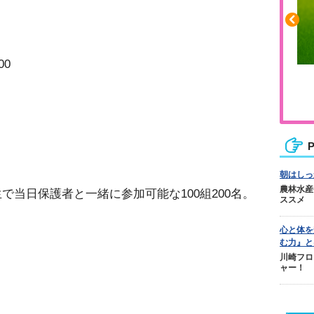
00
ふくらはぎの張りや疲れに
ジュニアレッグリカバリー
P
朝はしっ
農林水産
で当日保護者と一緒に参加可能な100組200名。
ススメ
心と体を
む力』と
川崎フロ
ャー！