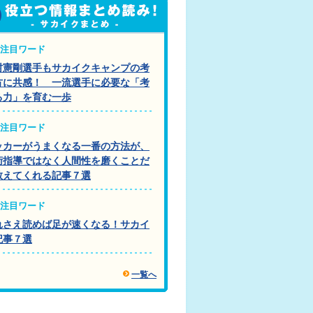
注目ワード
村憲剛選手もサカイクキャンプの考
方に共感！ 一流選手に必要な「考
る力」を育む一歩
注目ワード
ッカーがうまくなる一番の方法が、
術指導ではなく人間性を磨くことだ
教えてくれる記事７選
注目ワード
れさえ読めば足が速くなる！サカイ
記事７選
一覧へ