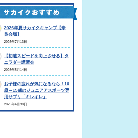
2026年夏サカイクキャンプ【奈
良会場】
2026年7月13日
【初速スピードを向上させる】タ
ニラダー講習会
2026年5月14日
お子様の疲れが気になるなら！10
歳～15歳のジュニアアスポーツ専
用サプリ「キレキレ」
2025年4月30日