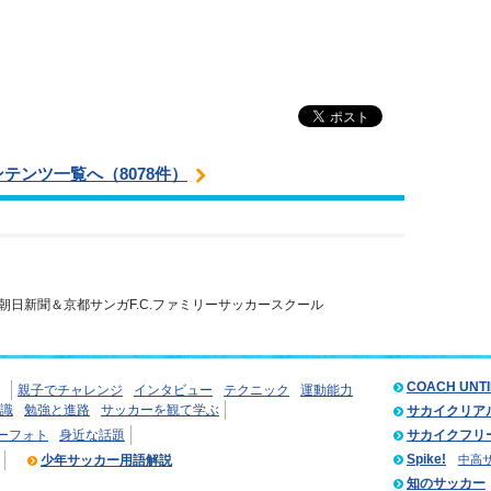
ンテンツ一覧へ（8078件）
朝日新聞＆京都サンガF.C.ファミリーサッカースクール
COACH UNT
親子でチャレンジ
インタビュー
テクニック
運動能力
識
勉強と進路
サッカーを観て学ぶ
サカイクリア
ーフォト
身近な話題
サカイクフリ
Spike!
少年サッカー用語解説
中高
知のサッカー