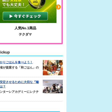
人気No.1商品
わかりやすい質問に沿っ
テクダマ
サカイクサッカーノ
ickup
かりごはんを食べよう！
省が提案する「和ごはん」の
安定させるために大切な『噛
は？
ンターレアカデミーにレクチ