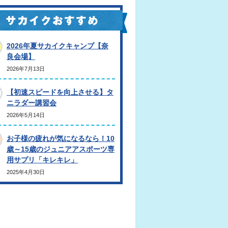
2026年夏サカイクキャンプ【奈
良会場】
2026年7月13日
【初速スピードを向上させる】タ
ニラダー講習会
2026年5月14日
お子様の疲れが気になるなら！10
歳～15歳のジュニアアスポーツ専
用サプリ「キレキレ」
2025年4月30日