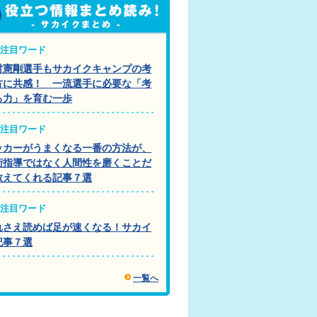
注目ワード
村憲剛選手もサカイクキャンプの考
方に共感！ 一流選手に必要な「考
る力」を育む一歩
注目ワード
ッカーがうまくなる一番の方法が、
術指導ではなく人間性を磨くことだ
教えてくれる記事７選
注目ワード
れさえ読めば足が速くなる！サカイ
記事７選
一覧へ