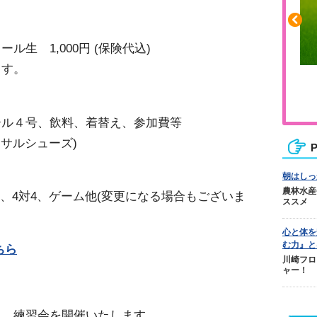
生 1,000円 (保険代込)
す。
ふくらはぎの張りや疲れに
ジュニアレッグリカバリー
ル４号、飲料、着替え、参加費等
サルシューズ)
P
朝はしっ
農林水産
、4対4、ゲーム他(変更になる場合もございま
ススメ
心と体を
む力』と
ちら
川崎フロ
ャー！
ち、練習会を開催いたします。