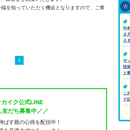
の一端を知っていただく機会となりますので、ご希
中
え
え
1
サ
技
と
こ
ク
サカイク公式LINE
＼友だち募集中／／
伸ばす親の心得を配信中！