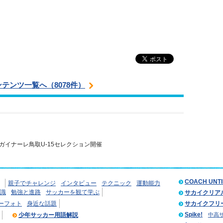
ンテンツ一覧へ（8078件）
ガイナーレ鳥取U-15セレクション開催
COACH UNT
親子でチャレンジ
インタビュー
テクニック
運動能力
識
勉強と進路
サッカーを観て学ぶ
サカイクリア
ーフォト
身近な話題
サカイクフリ
Spike!
少年サッカー用語解説
中高