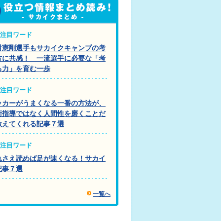
注目ワード
村憲剛選手もサカイクキャンプの考
方に共感！ 一流選手に必要な「考
る力」を育む一歩
注目ワード
ッカーがうまくなる一番の方法が、
術指導ではなく人間性を磨くことだ
教えてくれる記事７選
注目ワード
れさえ読めば足が速くなる！サカイ
記事７選
一覧へ