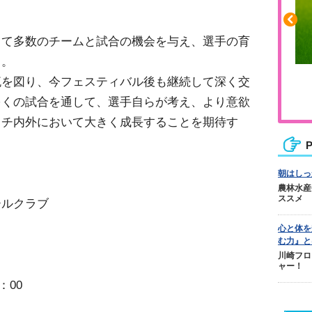
して多数のチームと試合の機会を与え、選手の育
る。
ふくらはぎの張りや疲れに
流を図り、今フェスティバル後も継続して深く交
ジュニアレッグリカバリー
多くの試合を通して、選手自らが考え、より意欲
ッチ内外において大きく成長することを期待す
P
朝はしっ
農林水産
ススメ
ールクラブ
心と体を
む力』と
川崎フロ
ャー！
：00