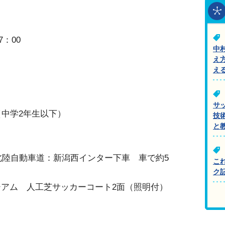
7：00
中
え
え
サ
（中学2年生以下）
技
と
（北陸自動車道：新潟西インター下車 車で約5
こ
ク
アム 人工芝サッカーコート2面（照明付）