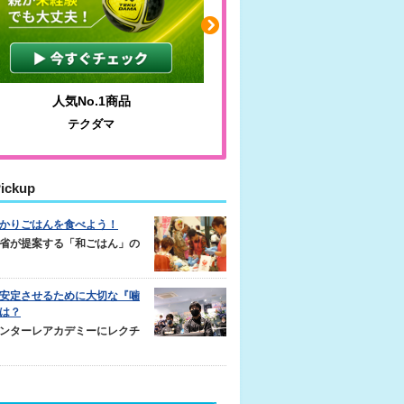
人気No.1商品
わかりやすい質問に沿っ
テクダマ
サカイクサッカーノ
ickup
かりごはんを食べよう！
省が提案する「和ごはん」の
安定させるために大切な『噛
は？
ンターレアカデミーにレクチ