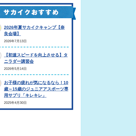
2026年夏サカイクキャンプ【奈
良会場】
2026年7月13日
【初速スピードを向上させる】タ
ニラダー講習会
2026年5月14日
お子様の疲れが気になるなら！10
歳～15歳のジュニアアスポーツ専
用サプリ「キレキレ」
2025年4月30日