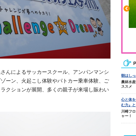
らはぎの張りや疲れに
人気No.1商品
ュニアレッグリカバリー
テクダマ
P
晃さんによるサッカースクール、アンパンマンシ
朝はしっ
プゾーン、火起こし体験やパトカー乗車体験、ご
農林水産
ススメ
トラクションが展開、多くの親子が来場し賑わい
心と体を
む力』と
川崎フロ
ャー！