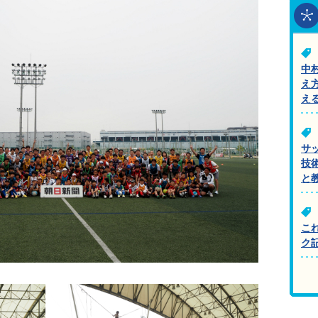
中
え
え
サ
技
と
こ
ク