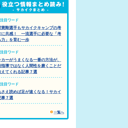
注目ワード
村憲剛選手もサカイクキャンプの考
方に共感！ 一流選手に必要な「考
る力」を育む一歩
注目ワード
ッカーがうまくなる一番の方法が、
術指導ではなく人間性を磨くことだ
教えてくれる記事７選
注目ワード
れさえ読めば足が速くなる！サカイ
記事７選
一覧へ