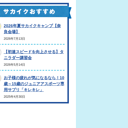
2026年夏サカイクキャンプ【奈
良会場】
2026年7月13日
【初速スピードを向上させる】タ
ニラダー講習会
2026年5月14日
お子様の疲れが気になるなら！10
歳～15歳のジュニアアスポーツ専
用サプリ「キレキレ」
2025年4月30日