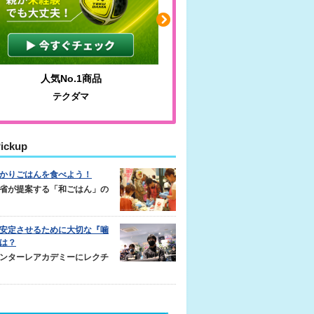
わかりやすい質問に沿って書ける
毎
サカイクサッカーノート
ickup
かりごはんを食べよう！
省が提案する「和ごはん」の
安定させるために大切な『噛
は？
ンターレアカデミーにレクチ