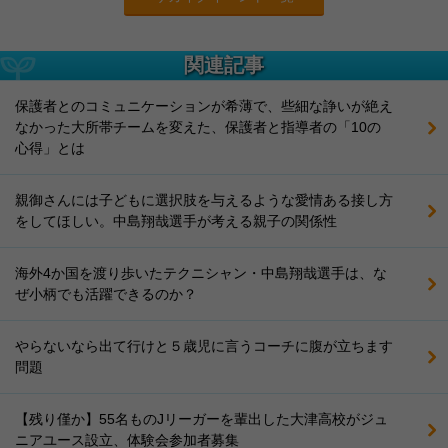
関連記事
保護者とのコミュニケーションが希薄で、些細な諍いが絶え
なかった大所帯チームを変えた、保護者と指導者の「10の
心得」とは
親御さんには子どもに選択肢を与えるような愛情ある接し方
をしてほしい。中島翔哉選手が考える親子の関係性
海外4か国を渡り歩いたテクニシャン・中島翔哉選手は、な
ぜ小柄でも活躍できるのか？
やらないなら出て行けと５歳児に言うコーチに腹が立ちます
問題
【残り僅か】55名ものJリーガーを輩出した大津高校がジュ
ニアユース設立、体験会参加者募集