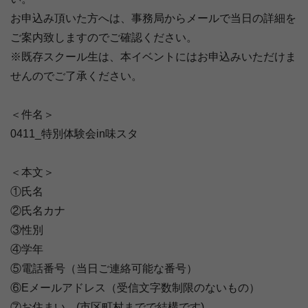
お申込み頂いた方へは、事務局からメールで当日の詳細を
ご案内致しますのでご確認ください。
※既存スクール生は、本イベントにはお申込みいただけま
せんのでご了承ください。
＜件名＞
0411_特別体験会in味スタ
＜本文＞
①氏名
②氏名カナ
③性別
④学年
⑤電話番号（当日ご連絡可能な番号）
⑥Eメールアドレス（受信文字数制限のないもの）
⑦お住まい (市区町村までで結構です)