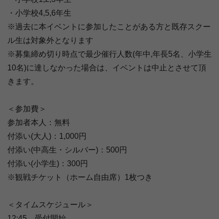
・小学校4,5,6年生
※過去に本イベントに参加したことがある方と既存スクー
ル生は対象外となります
※募集締め切り時点で最少催行人数(年中,年長5名、小学生
10名)に達しなかった場合は、イベントは中止とさせて頂
きます。
＜参加費＞
参加者本人：無料
付添い(大人)：1,000円
付添い(中高生・シルバー)：500円
付添い(小学生)：300円
※観戦チケット（ホーム自由席）1枚つき
＜タイムスケジュール＞
12:45 受付開始