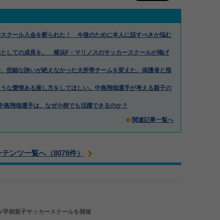
でスクール入会を断られた！ 今後のために本人に話すべきか悩む
としての成長を。 横浜F・マリノスのサッカースクールが掲げ
で、些細な諍いが絶えなかった大所帯チームを変えた、保護者と指
ような愛情ある接し方をしてほしい。中島翔哉選手が考える親子の
中島翔哉選手は、なぜ小柄でも活躍できるのか？
関連記事一覧へ
ンテンツ一覧へ（8078件）
が早朝親子サッカースクールを開催