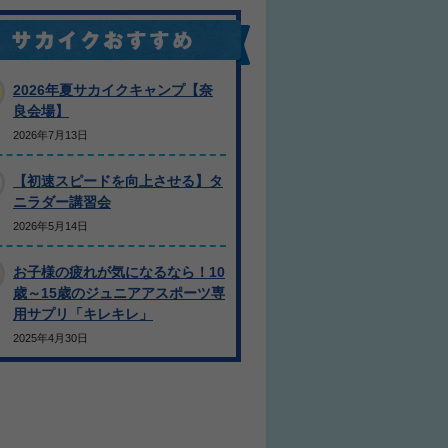
2026年夏サカイクキャンプ【奈
良会場】
2026年7月13日
【初速スピードを向上させる】タ
ニラダー講習会
2026年5月14日
お子様の疲れが気になるなら！10
歳～15歳のジュニアアスポーツ専
用サプリ「キレキレ」
2025年4月30日