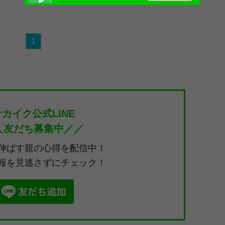
1
サカイク公式LINE
＼友だち募集中／／
伸ばす親の心得を配信中！
報を見逃さずにチェック！