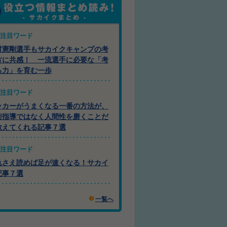
注目ワード
村憲剛選手もサカイクキャンプの考
方に共感！ 一流選手に必要な「考
る力」を育む一歩
注目ワード
ッカーがうまくなる一番の方法が、
術指導ではなく人間性を磨くことだ
教えてくれる記事７選
注目ワード
れさえ読めば足が速くなる！サカイ
記事７選
一覧へ