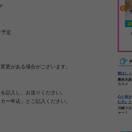
ア
分予定
や疲れに
人気No.1商品
カバリー
テクダマ
P
に変更がある場合がございます。
朝はしっ
農林水産
ススメ
目を記入し、お送りください。
心と体を
ッカー申込」とご記入ください。
む力』と
川崎フロ
ャー！