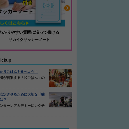
わかりやすい質問に沿って書ける
毎日の食事＋α
サカイクサッカーノート
キレキレ
ickup
かりごはんを食べよう！
省が提案する「和ごはん」の
安定させるために大切な『噛
は？
ンターレアカデミーにレクチ