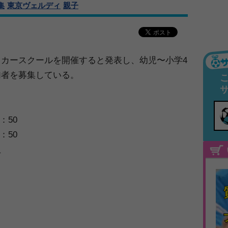
集
東京ヴェルディ
親子
カースクールを開催すると発表し、幼児〜小学4
加者を募集している。
：50
：50
止