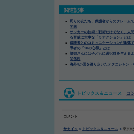
関連記事
周りの友だち、保護者からのクレーム
問題
サッカーの技術・戦術だけでなく、人間
る育成に大事な「５アクション」とは
保護者とのコミュニケーションが希薄
導者の「10の心得」とは
親御さんには子どもに選択肢を与える
関係性
海外4か国を渡り歩いたテクニシャン・
トピックス＆ニュース
コ
コメント
サカイク
トピックス＆ニュース
東京V