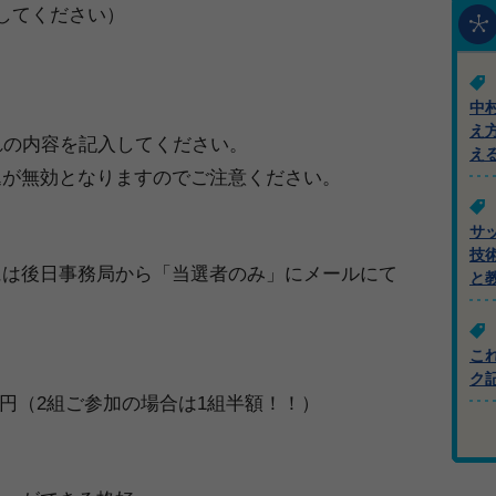
してください）
中
え
れの内容を記入してください。
え
込が無効となりますのでご注意ください。
サ
技
には後日事務局から「当選者のみ」にメールにて
と
こ
ク
000円（2組ご参加の場合は1組半額！！）