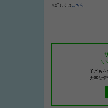
※詳しくは
こちら
＼
子どもを
大事な情