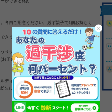
カーができる格好
。各自ご用意ください。必ず親子で1個お持ちく
はできません。運動靴またはトレーニングシュー
みうりランド駐車場をご利用ください。
(お子さまのみの参加も不可)。
ェルディ本部スクールでの保険対応となります。
・紛失につきましては、一切責任を負いかねま