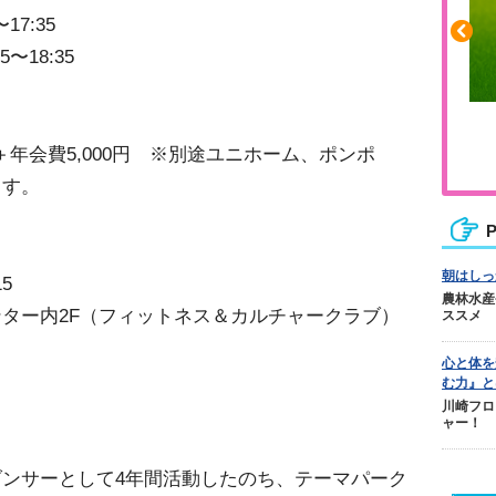
7:35
〜18:35
ふくらはぎの張りや疲れに
＋年会費5,000円 ※別途ユニホーム、ポンポ
ジュニアレッグリカバリー
ます。
P
朝はしっ
-15
農林水産
ター内2F（フィットネス＆カルチャークラブ）
ススメ
心と体を
む力』と
川崎フロ
ャー！
ンサーとして4年間活動したのち、テーマパーク