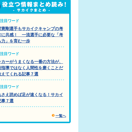
注目ワード
村憲剛選手もサカイクキャンプの考
方に共感！ 一流選手に必要な「考
る力」を育む一歩
注目ワード
ッカーがうまくなる一番の方法が、
術指導ではなく人間性を磨くことだ
教えてくれる記事７選
注目ワード
れさえ読めば足が速くなる！サカイ
記事７選
一覧へ