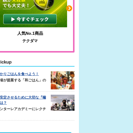
人気No.1商品
わかりやすい質問に沿っ
テクダマ
サカイクサッカーノ
ickup
かりごはんを食べよう！
省が提案する「和ごはん」の
安定させるために大切な『噛
は？
ンターレアカデミーにレクチ