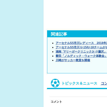
関連記事
アーセナルSS市川レディース 2018
アーセナルSS市川 U-15/U-18チー
湘南「FリーガークリニックJr @藤沢
磐田「ノルディック・ウォーク体験会
川崎がサッカー教室を開催
トピックス＆ニュース
コ
コメント