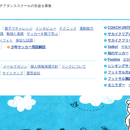
チアダンススクールの生徒を募集
COACH UNT
親子でチャレンジ
インタビュー
テクニック
運動能力
識
勉強と進路
サッカーを観て学ぶ
サカイクリア
ーフォト
身近な話題
サカイクフリ
Spike!
少年サッカー用語解説
中高
知のサッカー
Footing
足型
シンキングサ
メールマガジン
個人情報保護方針
リンクについて
フットサル大
サイトマップ
運営会社
フットサル施
タニラダー