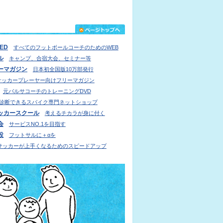
IED
すべてのフットボールコーチのためのWEB
ル
キャンプ、合宿大会、セミナー等
ーマガジン
日本初全国版10万部発行
サッカープレーヤー向けフリーマガジン
元バルサコーチのトレーニングDVD
診断できるスパイク専門ネットショップ
ッカースクール
考えるチカラが身に付く
会
サービスNO.1を目指す
設
フットサルに＋αを
サッカーが上手くなるためのスピードアップ