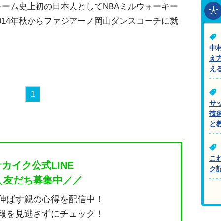
チーム史上初の日本人としてNBAミルウォーキー
014年秋からファジアーノ岡山ダンスコーチに就
中
え
え
1
サ
技
と
こ
サカイク公式LINE
ク
＼友だち募集中／／
伸ばす親の心得を配信中！
報を見逃さずにチェック！