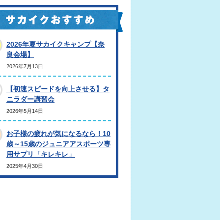
2026年夏サカイクキャンプ【奈
良会場】
2026年7月13日
【初速スピードを向上させる】タ
ニラダー講習会
2026年5月14日
お子様の疲れが気になるなら！10
歳～15歳のジュニアアスポーツ専
用サプリ「キレキレ」
2025年4月30日