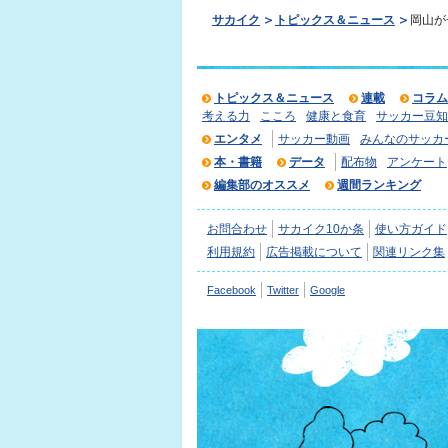
サカイク
トピックス＆ニュース
岡山が
トピックス＆ニュース
連載
コラム
考える力
こころ
健康と食育
サッカー豆知
エンタメ
サッカー動画
みんなのサッカ
本・書籍
データ
配布物
アンケート
編集部のオススメ
週間ランキング
お問合わせ
サカイク10か条
使い方ガイド
利用規約
広告掲載について
関連リンク集
Facebook
Twitter
Google