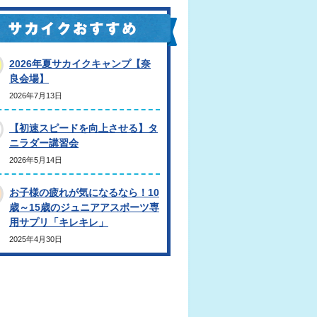
2026年夏サカイクキャンプ【奈
良会場】
2026年7月13日
【初速スピードを向上させる】タ
ニラダー講習会
2026年5月14日
お子様の疲れが気になるなら！10
歳～15歳のジュニアアスポーツ専
用サプリ「キレキレ」
2025年4月30日