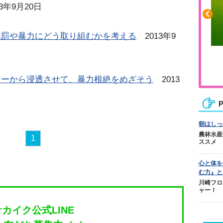
3年9月20日
体罰や暴力にどう取り組むかを考える
2013年9
ふくらはぎの張りや疲れに
ジュニアレッグリカバリー
カーから浸透させて、暴力根絶をめざそう
2013
P
朝はしっ
農林水産
1
ススメ
心と体を
む力』と
川崎フロ
ャー！
サカイク公式LINE