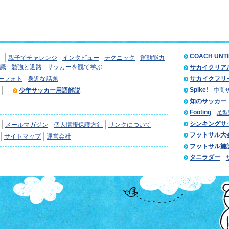
COACH UNT
親子でチャレンジ
インタビュー
テクニック
運動能力
識
勉強と進路
サッカーを観て学ぶ
サカイクリア
ーフォト
身近な話題
サカイクフリ
Spike!
少年サッカー用語解説
中高
知のサッカー
Footing
足型
シンキングサ
メールマガジン
個人情報保護方針
リンクについて
フットサル大
サイトマップ
運営会社
フットサル施
タニラダー