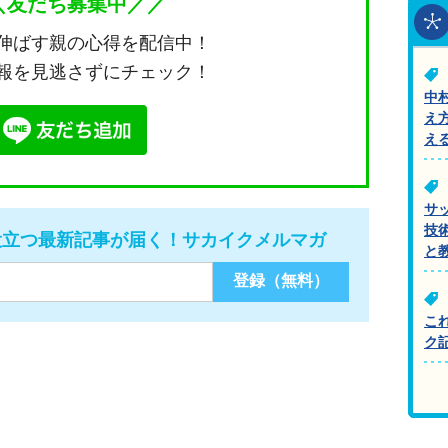
＼友だち募集中／／
伸ばす親の心得を配信中！
報を見逃さずにチェック！
中
え
え
サ
技
役立つ最新記事が届く！サカイクメルマガ
と
こ
ク