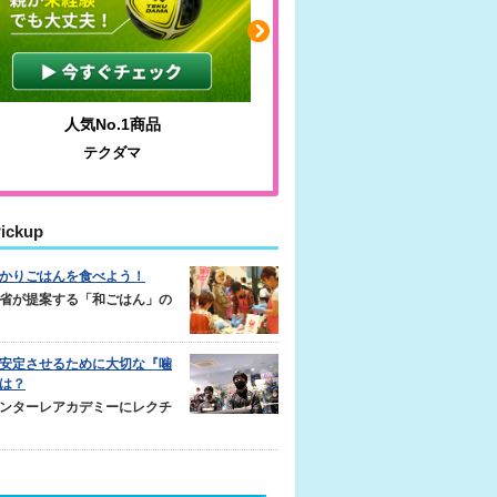
人気No.1商品
わかりやすい質問に沿っ
テクダマ
サカイクサッカーノ
ickup
かりごはんを食べよう！
省が提案する「和ごはん」の
安定させるために大切な『噛
は？
ンターレアカデミーにレクチ