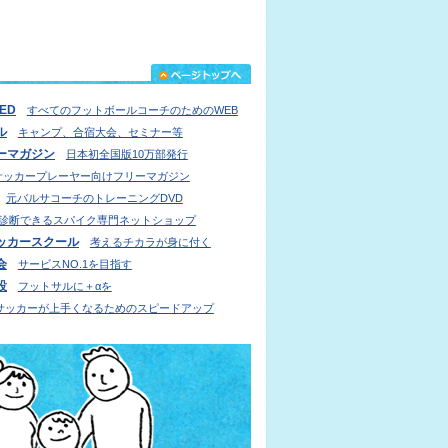
IED
すべてのフットボールコーチのためのWEB
ル
キャンプ、合宿大会、セミナー等
ーマガジン
日本初全国版10万部発行
サッカープレーヤー向けフリーマガジン
元バルサコーチのトレーニングDVD
診断できるスパイク専門ネットショップ
ッカースクール
考えるチカラが身に付く
会
サービスNO.1を目指す
設
フットサルに＋αを
サッカーが上手くなるためのスピードアップ