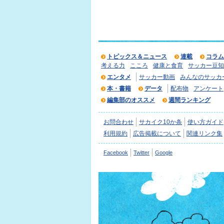
トピックス＆ニュース
連載
コラム
考える力
こころ
健康と食育
サッカー豆知
エンタメ
サッカー動画
みんなのサッカ
本・書籍
データ
配布物
アンケート
編集部のオススメ
週間ランキング
お問合わせ
サカイク10か条
使い方ガイド
利用規約
広告掲載について
関連リンク集
Facebook
Twitter
Google