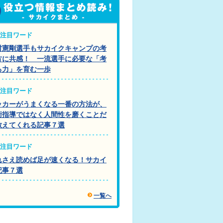
注目ワード
村憲剛選手もサカイクキャンプの考
方に共感！ 一流選手に必要な「考
る力」を育む一歩
注目ワード
ッカーがうまくなる一番の方法が、
術指導ではなく人間性を磨くことだ
教えてくれる記事７選
注目ワード
れさえ読めば足が速くなる！サカイ
記事７選
一覧へ