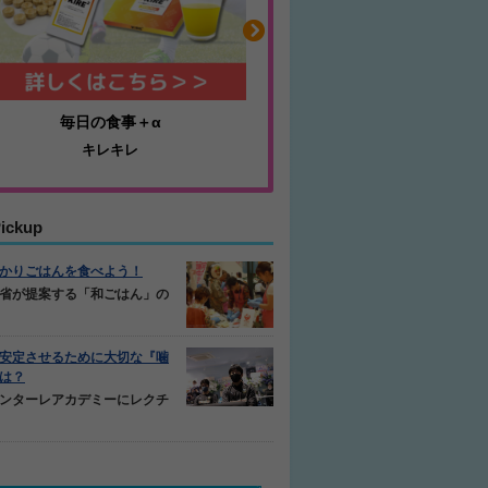
毎日の食事＋α
耐久性抜群のミニゴ
キレキレ
アルファゴール
ickup
かりごはんを食べよう！
省が提案する「和ごはん」の
安定させるために大切な『噛
は？
ンターレアカデミーにレクチ