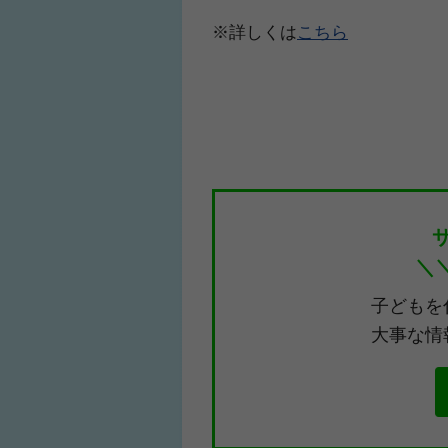
※詳しくは
こちら
＼
子どもを
大事な情