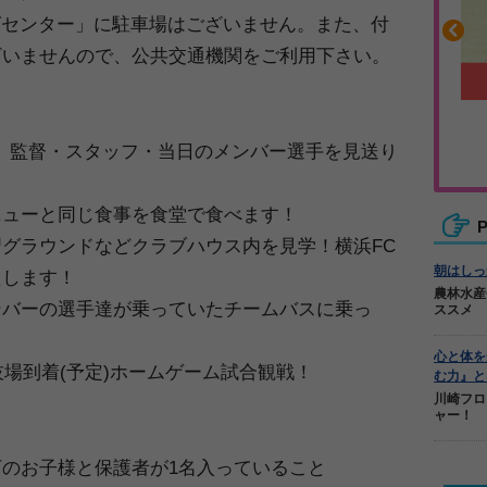
ングセンター」に駐車場はございません。また、付
ざいませんので、公共交通機関をご利用下さい。
商品
わかりやすい質問に沿って書ける
乗る、監督・スタッフ・当日のメンバー選手を見送り
サカイクサッカーノート
ニューと同じ食事を食堂で食べます！
P
グラウンドなどクラブハウス内を見学！横浜FC
朝はしっ
たします！
農林水産
ンバーの選手達が乗っていたチームバスに乗っ
ススメ
！
心と体を
技場到着(予定)ホームゲーム試合観戦！
む力』と
川崎フロ
ャー！
のお子様と保護者が1名入っていること