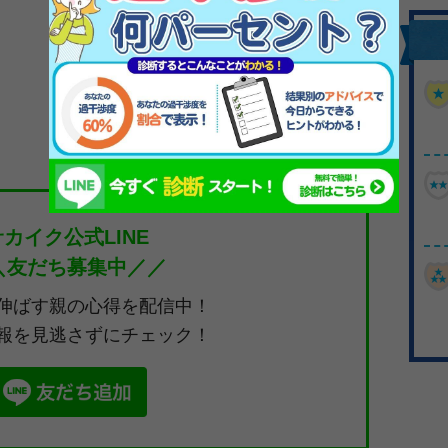
1
サカイク公式LINE
＼友だち募集中／／
伸ばす親の心得を配信中！
報を見逃さずにチェック！