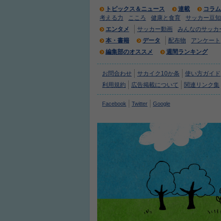
トピックス＆ニュース
連載
コラム
考える力
こころ
健康と食育
サッカー豆知
エンタメ
サッカー動画
みんなのサッカ
本・書籍
データ
配布物
アンケート
編集部のオススメ
週間ランキング
お問合わせ
サカイク10か条
使い方ガイド
利用規約
広告掲載について
関連リンク集
Facebook
Twitter
Google