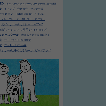
IED
すべてのフットボールコーチのためのWEB
ル
キャンプ、合宿大会、セミナー等
ーマガジン
日本初全国版10万部発行
サッカープレーヤー向けフリーマガジン
元バルサコーチのトレーニングDVD
診断できるスパイク専門ネットショップ
ッカースクール
考えるチカラが身に付く
会
サービスNO.1を目指す
設
フットサルに＋αを
サッカーが上手くなるためのスピードアップ