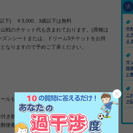
以下) ￥3,000、3歳以下は無料
中
山戦のチケット代も含まれております。(席種は
え
シーズンシートまたは、ドリーム5チケットをお持
え
律となりますので予めご了承ください。
サ
技
と
こ
ールもしくはFAXにてお申込みください。
ク
見学付き観戦ツアー希望者 内容：参加者全員の氏
郵便番号、住所、電話番号、FAX番号