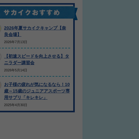
2026年夏サカイクキャンプ【奈
良会場】
2026年7月13日
【初速スピードを向上させる】タ
ニラダー講習会
2026年5月14日
お子様の疲れが気になるなら！10
歳～15歳のジュニアアスポーツ専
用サプリ「キレキレ」
2025年4月30日