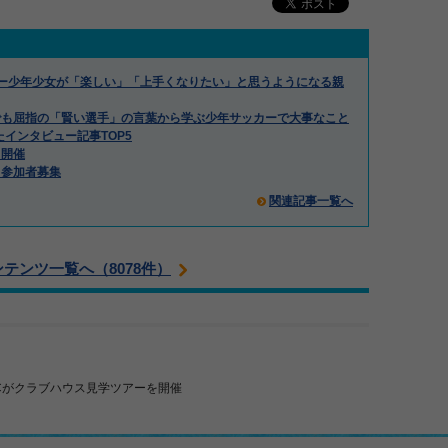
ー少年少女が「楽しい」「上手くなりたい」と思うようになる親
でも屈指の「賢い選手」の言葉から学ぶ少年サッカーで大事なこと
たインタビュー記事TOP5
」開催
」参加者募集
関連記事一覧へ
ンテンツ一覧へ（8078件）
Cがクラブハウス見学ツアーを開催