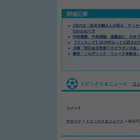
関連記事
2児の父・松井大輔さんが語る、サッカ
のかかわり方
中村憲剛、中村俊輔、遠藤保仁、日本
【ランキング】2019年もっとも読まれ
川崎「朝日会元気祭り大ガラポン大会
磐田「ノルディック・ウォーク体験会
トピックス＆ニュース
コ
コメント
サカイク
トピックス＆ニュース
横浜F