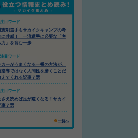
注目ワード
村憲剛選手もサカイクキャンプの考
方に共感！ 一流選手に必要な「考
る力」を育む一歩
注目ワード
ッカーがうまくなる一番の方法が、
術指導ではなく人間性を磨くことだ
教えてくれる記事７選
注目ワード
れさえ読めば足が速くなる！サカイ
記事７選
一覧へ