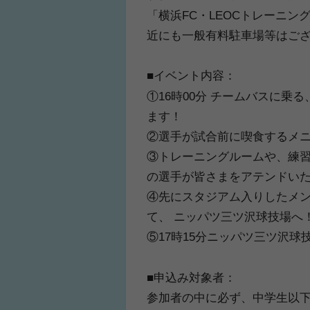
「横浜FC・LEOCトレーニ
近にも一般有料駐車場等はご
■イベント内容：
ふくらはぎの張りや疲れに
人気No.1
①16時00分 チームバスに
ジュニアレッグリカバリー
テクダマ
ます！
②選手が試合前に喫食するメ
③トレーニングルームや、練習
の選手が皆さまをアテンドい
④先にスタジアム入りしたメ
て、 ニッパツ三ツ沢球技場へ
⑤17時15分ニッパツ三ツ沢球
■申込み対象者：
参加者の中に必ず、中学生以下