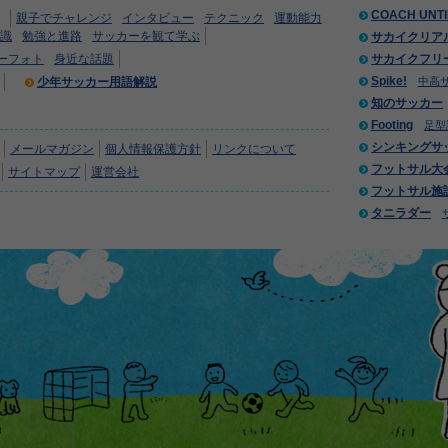
COACH UNT
親子でチャレンジ
インタビュー
テクニック
運動能力
識
勉強と進路
サッカーを観て学ぶ
サカイクリア
ーフォト
身近な話題
サカイクフリ
Spike!
少年サッカー用語解説
中高
知のサッカー
Footing
足型
シンキングサ
メールマガジン
個人情報保護方針
リンクについて
フットサル大
サイトマップ
運営会社
フットサル施
タニラダー