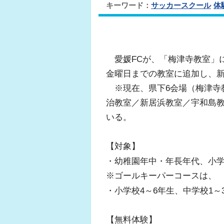
キーワード：
サッカースクール
体
愛媛FCが、「梅津寺教室」
金曜日までの教室に追加し、
※現在、県下6会場（梅津寺
治教室／新居浜教室／宇和島教
いる。
【対象】
・幼稚園年中・年長年代、小学
※ゴールキーパーコースは、
・小学校4～6年生、中学校1～
【無料体験】