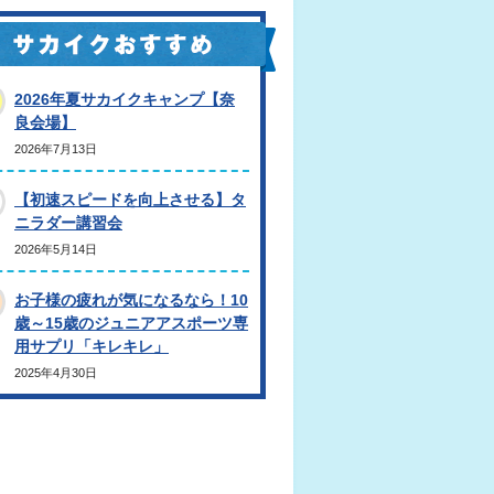
2026年夏サカイクキャンプ【奈
良会場】
2026年7月13日
【初速スピードを向上させる】タ
ニラダー講習会
2026年5月14日
お子様の疲れが気になるなら！10
歳～15歳のジュニアアスポーツ専
用サプリ「キレキレ」
2025年4月30日