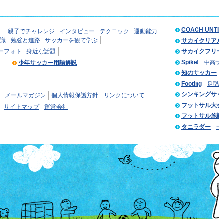
COACH UNT
親子でチャレンジ
インタビュー
テクニック
運動能力
識
勉強と進路
サッカーを観て学ぶ
サカイクリア
ーフォト
身近な話題
サカイクフリ
Spike!
少年サッカー用語解説
中高
知のサッカー
Footing
足型
シンキングサ
メールマガジン
個人情報保護方針
リンクについて
フットサル大
サイトマップ
運営会社
フットサル施
タニラダー