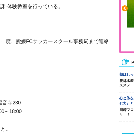
無料体験教室を行っている。
ふくらはぎの張りや疲れに
一度、愛媛FCサッカースクール事務局まで連絡
ジュニアレッグリカバリー
P
朝はしっ
農林水産
ススメ
心と体を
福音寺230
む力』と
川崎フロ
～18:00
ャー！
こと。