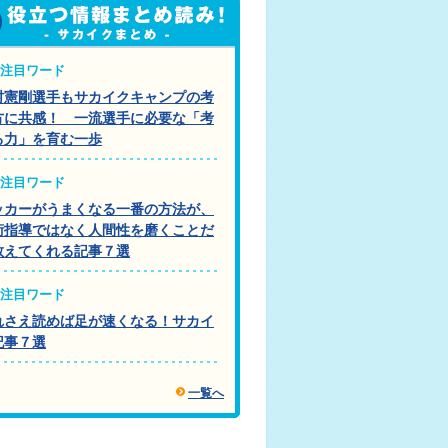
注目ワード
村憲剛選手もサカイクキャンプの考
方に共感！ 一流選手に必要な「考
る力」を育む一歩
注目ワード
ッカーがうまくなる一番の方法が、
術指導ではなく人間性を磨くことだ
教えてくれる記事７選
注目ワード
れさえ読めば足が速くなる！サカイ
記事７選
一覧へ