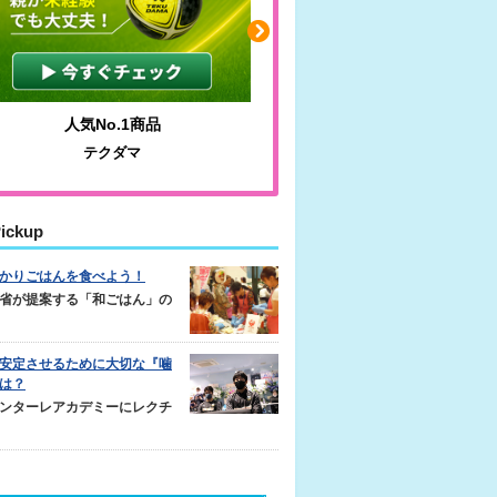
人気No.1商品
わかりやすい質問に沿っ
テクダマ
サカイクサッカーノ
ickup
かりごはんを食べよう！
省が提案する「和ごはん」の
安定させるために大切な『噛
は？
ンターレアカデミーにレクチ