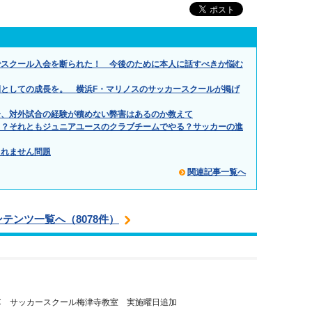
でスクール入会を断られた！ 今後のために本人に話すべきか悩む
としての成長を。 横浜F・マリノスのサッカースクールが掲げ
子、対外試合の経験が積めない弊害はあるのか教えて
る？それともジュニアユースのクラブチームでやる？サッカーの進
られません問題
関連記事一覧へ
ンテンツ一覧へ（8078件）
C サッカースクール梅津寺教室 実施曜日追加