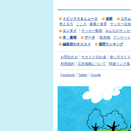
トピックス＆ニュース
連載
コラム
考える力
こころ
健康と食育
サッカー豆知
エンタメ
サッカー動画
みんなのサッカ
本・書籍
データ
配布物
アンケート
編集部のオススメ
週間ランキング
お問合わせ
サカイク10か条
使い方ガイド
利用規約
広告掲載について
関連リンク集
Facebook
Twitter
Google