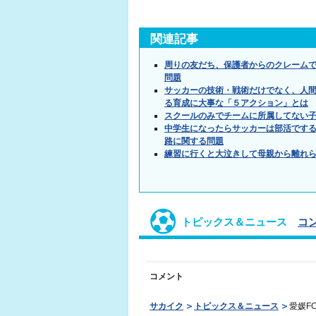
関連記事
周りの友だち、保護者からのクレーム
問題
サッカーの技術・戦術だけでなく、人間
る育成に大事な「５アクション」とは
スクールのみでチームに所属してない
中学生になったらサッカーは部活です
路に関する問題
練習に行くと大泣きして母親から離れ
トピックス＆ニュース
コ
コメント
サカイク
トピックス＆ニュース
愛媛F