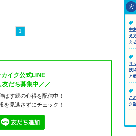
中
1
え
え
サ
技
サカイク公式LINE
と
＼友だち募集中／／
伸ばす親の心得を配信中！
こ
ク
報を見逃さずにチェック！