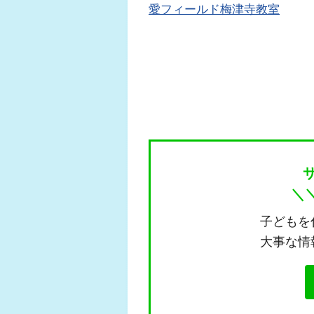
愛フィールド梅津寺教室
＼
子どもを
大事な情