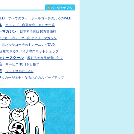
IED
すべてのフットボールコーチのためのWEB
ル
キャンプ、合宿大会、セミナー等
ーマガジン
日本初全国版10万部発行
サッカープレーヤー向けフリーマガジン
元バルサコーチのトレーニングDVD
診断できるスパイク専門ネットショップ
ッカースクール
考えるチカラが身に付く
会
サービスNO.1を目指す
設
フットサルに＋αを
サッカーが上手くなるためのスピードアップ