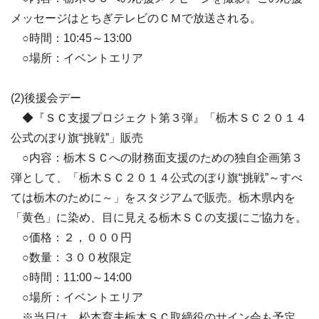
メッセージはとちぎテレビのＣＭで放送される。
○時間：10:45～13:00
○場所：イベントエリア
(2)後援会デー
◆『ＳＣ支援プロジェクト第３弾』「栃木ＳＣ２０１４
公式のぼり旗“挑戦”」販売
○内容：栃木ＳＣへの財務面支援のための独自企画第３
弾として、「栃木ＳＣ２０１４公式のぼり旗“挑戦”～すべ
ては栃木のために～」をスタジアムで販売。栃木県内を
「黄色」に染め、目に見える栃木ＳＣの支援にご協力を。
○価格：２，０００円
○数量：３００枚限定
○時間：11:00～14:00
○場所：イベントエリア
※当日は、松本育夫栃木ＳＣ取締役のサイン会も予定