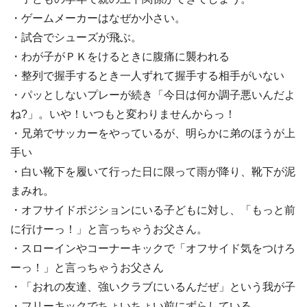
・ゲームメーカーはなぜか小さい。
・試合でシューズが飛ぶ。
・わが子がＰＫをけるときに腹痛に襲われる
・整列で握手するとき一人ずれて握手する相手がいない
・パッとしないプレーが続き「今日は何か調子悪いんだよ
ね?」。いや！いつもと変わりませんからっ！
・兄弟でサッカーをやっているが、明らかに弟のほうが上
手い
・白い靴下を履いて行った日に限って雨が降り、靴下が泥
まみれ。
・オフサイドポジションにいる子どもに対し、「もっと前
に行けーっ！」と言っちゃうお父さん。
・スローインやコーナーキックで「オフサイド気をつけろ
ーっ！」と言っちゃうお父さん
・「おれの友達、強いクラブにいるんだぜ」という我が子
・フリーキックでちょいちょい前にずらしている