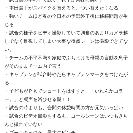
・本田選手がスパイクを替えると、つい替えたくなる。
・強いチームほど春の全日本の予選終了後に移籍問題が生
じる
・試合の様子をビデオ撮影していて興奮のあまりカメラ越
しでなく目視してしまい大事な得点シーンは撮影できてな
い。
・チームの不平不満を家庭でぶちまける母親の言動を息子
がそのままチーム内で言う
・キャプテンが試合時やたらキャプテンマークをつけたが
る
・子どもがＰＫでシュートをはずすと、「いれんかコラ
ー。」と罵声を浴びせる親！！
・試合の時よりも、合間の休憩時間の方が元気いっぱい
・試合のビデオ撮影をするも、ゴールシーンはいつもきち
んと撮れていない
・ゴールキックが、最大のピンチ