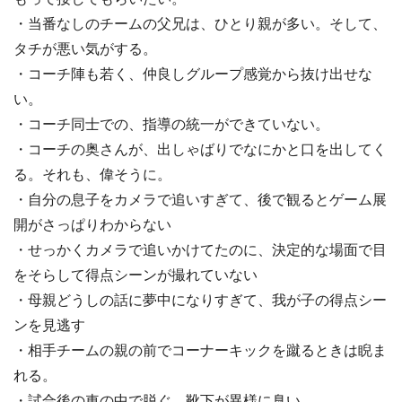
・当番なしのチームの父兄は、ひとり親が多い。そして、
タチが悪い気がする。
・コーチ陣も若く、仲良しグループ感覚から抜け出せな
い。
・コーチ同士での、指導の統一ができていない。
・コーチの奥さんが、出しゃばりでなにかと口を出してく
る。それも、偉そうに。
・自分の息子をカメラで追いすぎて、後で観るとゲーム展
開がさっぱりわからない
・せっかくカメラで追いかけてたのに、決定的な場面で目
をそらして得点シーンが撮れていない
・母親どうしの話に夢中になりすぎて、我が子の得点シー
ンを見逃す
・相手チームの親の前でコーナーキックを蹴るときは睨ま
れる。
・試合後の車の中で脱ぐ、靴下が異様に臭い。