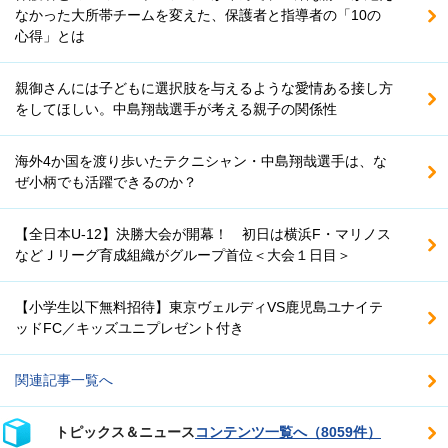
なかった大所帯チームを変えた、保護者と指導者の「10の
心得」とは
親御さんには子どもに選択肢を与えるような愛情ある接し方
をしてほしい。中島翔哉選手が考える親子の関係性
海外4か国を渡り歩いたテクニシャン・中島翔哉選手は、な
ぜ小柄でも活躍できるのか？
【全日本U-12】決勝大会が開幕！ 初日は横浜F・マリノス
などＪリーグ育成組織がグループ首位＜大会１日目＞
【小学生以下無料招待】東京ヴェルディVS鹿児島ユナイテ
ッドFC／キッズユニプレゼント付き
関連記事一覧へ
トピックス＆ニュース
コンテンツ一覧へ（8059件）