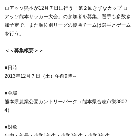
ロアッソ熊本が12月７日に行う「第２回きずなカップ ロ
アッソ熊本サッカー大会」の参加者を募集。選手も多数参
加予定で、また順位別リーグの優勝チームは選手とゲーム
を行う。
＜＜募集概要＞＞
■日時
2013年12月７日（土）午前9時～
■会場
熊本県農業公園カントリーパーク（熊本県合志市栄3802–
4）
■対象
年中・年長・小学1年生・小学2年生・小学3年生