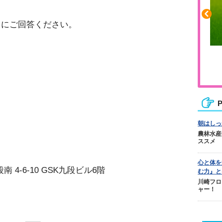
トにご回答ください。
＝
ふくらはぎの張りや疲れに
＝
ジュニアレッグリカバリー
P
朝はしっ
農林水産
ススメ
心と体を
南 4-6-10 GSK九段ビル6階
む力』と
川崎フロ
ャー！