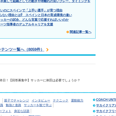
を卒業して組織としての動きや球離れの良いプレー、タイミングを
短いのにスペインで「上手い選手」が育つ理由
らない理由とは⁉ スペインと日本の育成環境の違い
サッカーの試合、どんな言葉で応援すればいいのか
ポーツ指導者のデュアルキャリアを支援
関連記事一覧へ
ンテンツ一覧へ（8059件）
終日！【回答募集中】サッカーに体罰は必要でしょうか？
COACH UNT
親子でチャレンジ
インタビュー
テクニック
運動能力
識
勉強と進路
サッカーを観て学ぶ
サカイクリア
ーフォト
身近な話題
サカイクフリ