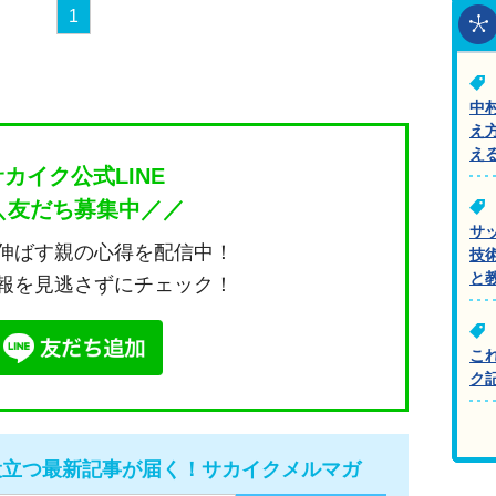
1
中
え
え
サカイク公式LINE
＼友だち募集中／／
サ
伸ばす親の心得を配信中！
技
と
報を見逃さずにチェック！
こ
ク
役立つ最新記事が届く！サカイクメルマガ