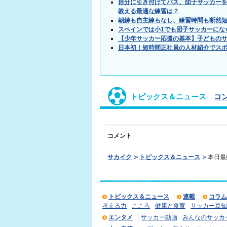
自分に引き付けてパス、団子サッカー
教える最適な練習は？
朝練も自主練もなし、練習時間も断然
スペインでは小1でも団子サッカーにな
【少年サッカー応援の基本】子どもの
日本初！短時間正社員の人材紹介でス
トピックス＆ニュース
コ
コメント
サカイク
トピックス＆ニュース
本日最
トピックス＆ニュース
連載
コラム
考える力
こころ
健康と食育
サッカー豆知
エンタメ
サッカー動画
みんなのサッカ