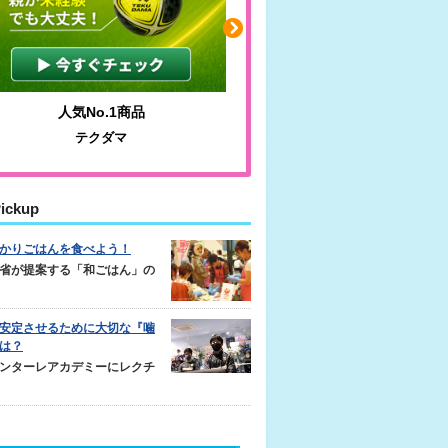
人気No.1商品
わかりやすい質問に沿っ
テクダマ
サカイクサッカーノ
ickup
かりごはんを食べよう！
省が提案する「和ごはん」の
安定させるために大切な『噛
は？
ンターレアカデミーにレクチ