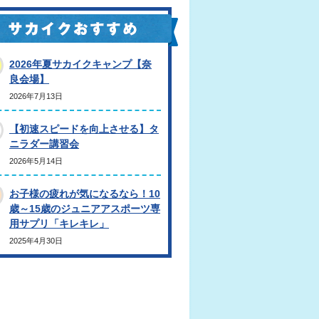
2026年夏サカイクキャンプ【奈
良会場】
2026年7月13日
【初速スピードを向上させる】タ
ニラダー講習会
2026年5月14日
お子様の疲れが気になるなら！10
歳～15歳のジュニアアスポーツ専
用サプリ「キレキレ」
2025年4月30日