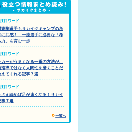
注目ワード
村憲剛選手もサカイクキャンプの考
方に共感！ 一流選手に必要な「考
る力」を育む一歩
注目ワード
ッカーがうまくなる一番の方法が、
術指導ではなく人間性を磨くことだ
教えてくれる記事７選
注目ワード
れさえ読めば足が速くなる！サカイ
記事７選
一覧へ