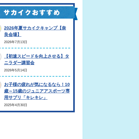
2026年夏サカイクキャンプ【奈
良会場】
2026年7月13日
【初速スピードを向上させる】タ
ニラダー講習会
2026年5月14日
お子様の疲れが気になるなら！10
歳～15歳のジュニアアスポーツ専
用サプリ「キレキレ」
2025年4月30日