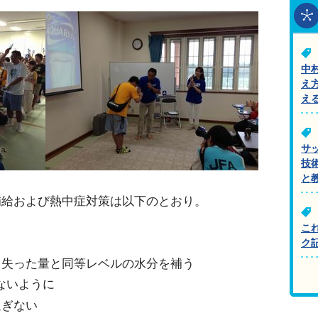
中
え
え
サ
技
と
補給および熱中症対策は以下のとおり。
こ
ク
、失った量と同等レベルの水分を補う
ないように
過ぎない