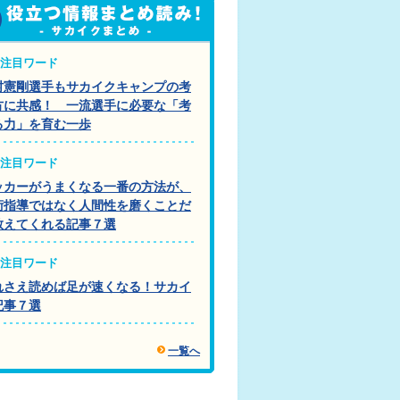
注目ワード
村憲剛選手もサカイクキャンプの考
方に共感！ 一流選手に必要な「考
る力」を育む一歩
注目ワード
ッカーがうまくなる一番の方法が、
術指導ではなく人間性を磨くことだ
教えてくれる記事７選
注目ワード
れさえ読めば足が速くなる！サカイ
記事７選
一覧へ