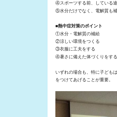
④スポーツする前、している
⑤水分だけでなく、電解質も
■熱中症対策のポイント
①水分・電解質の補給
②涼しい環境をつくる
③衣服に工夫をする
④暑さに備えた体づくりをす
いずれの場合も、特に子ども
をつけてあげることが重要。