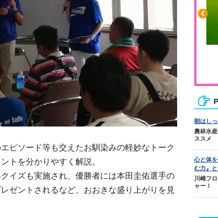
りや疲れに
人気No.1商品
リカバリー
テクダマ
P
朝はしっ
農林水産
ススメ
のエピソード等も交えたお馴染みの軽妙なトーク
心と体を
イントを分かりやすく解説。
む力』と
いクイズも実施され、優勝者には本田圭佑選手の
川崎フロ
ャー！
プレゼントされるなど、おおきな盛り上がりを見