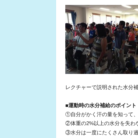
レクチャーで説明された水分
■運動時の水分補給のポイント
①自分がかく汗の量を知って
②体重の2%以上の水分を失わ
③水分は一度にたくさん取り