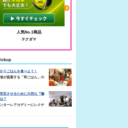
わかりやすい質問に沿って書ける
毎日の食事＋
サカイクサッカーノート
キレキレ
ickup
かりごはんを食べよう！
省が提案する「和ごはん」の
安定させるために大切な『噛
は？
ンターレアカデミーにレクチ