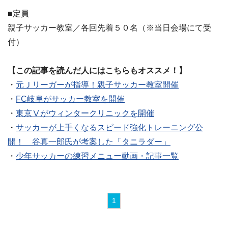
■定員
親子サッカー教室／各回先着５０名（※当日会場にて受
付）
【この記事を読んだ人にはこちらもオススメ！】
・
元Ｊリーガーが指導！親子サッカー教室開催
・
FC岐阜がサッカー教室を開催
・
東京Ⅴがウィンタークリニックを開催
・
サッカーが上手くなるスピード強化トレーニング公
開！ 谷真一郎氏が考案した「タニラダー」
・
少年サッカーの練習メニュー動画・記事一覧
1