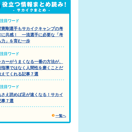
注目ワード
村憲剛選手もサカイクキャンプの考
方に共感！ 一流選手に必要な「考
る力」を育む一歩
注目ワード
ッカーがうまくなる一番の方法が、
術指導ではなく人間性を磨くことだ
教えてくれる記事７選
注目ワード
れさえ読めば足が速くなる！サカイ
記事７選
一覧へ