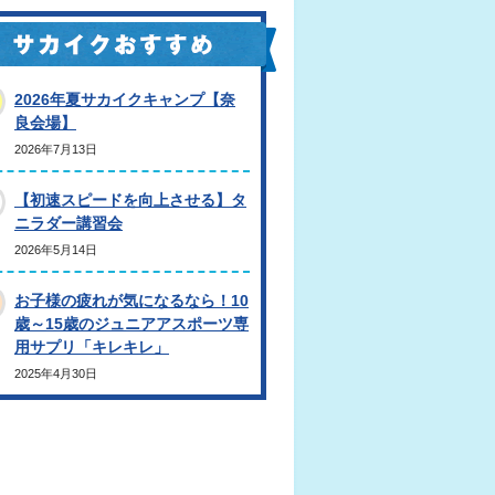
2026年夏サカイクキャンプ【奈
良会場】
2026年7月13日
【初速スピードを向上させる】タ
ニラダー講習会
2026年5月14日
お子様の疲れが気になるなら！10
歳～15歳のジュニアアスポーツ専
用サプリ「キレキレ」
2025年4月30日