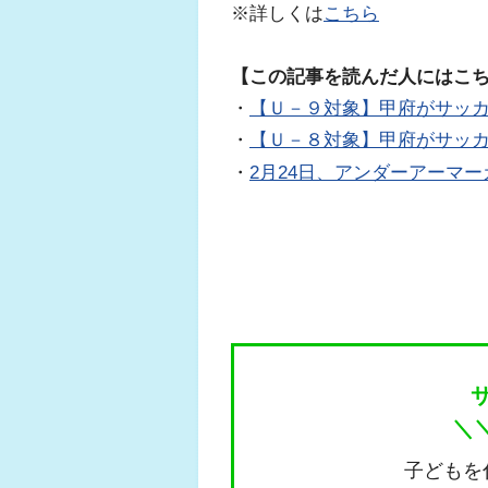
※詳しくは
こちら
【この記事を読んだ人にはこ
・
【Ｕ－９対象】甲府がサッ
・
【Ｕ－８対象】甲府がサッ
・
2月24日、アンダーアーマ
＼
子どもを