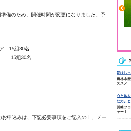
会場準備のため、開催時間が変更になりました。予
ふくらはぎの張りや疲れに
ジュニアレッグリカバリー
 15組30名
 15組30名
P
朝はしっ
農林水産
ススメ
心と体を
む力』と
川崎フロ
ャー！
のお申込みは、下記必要事項をご記入の上、メー