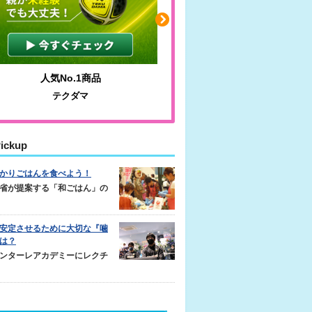
人気No.1商品
わかりやすい質問に沿っ
テクダマ
サカイクサッカーノ
ickup
かりごはんを食べよう！
省が提案する「和ごはん」の
安定させるために大切な『噛
は？
ンターレアカデミーにレクチ