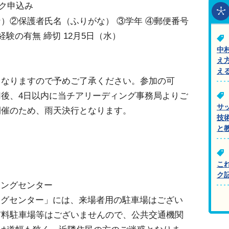
ック申込み
）②保護者氏名（ふりがな） ③学年 ④郵便番号
験の有無 締切 12月5日（水）
中
え
え
となりますので予めご了承ください。参加の可
後、4日以内に当チアリーディング事務局よりご
サ
開催のため、雨天決行となります。
技
と
こ
ク
ニングセンター
ニングセンター」には、来場者用の駐車場はござい
有料駐車場等はございませんので、公共交通機関