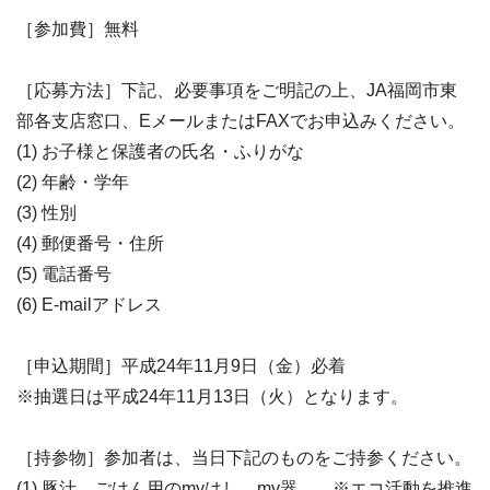
［参加費］無料
［応募方法］下記、必要事項をご明記の上、JA福岡市東
部各支店窓口、EメールまたはFAXでお申込みください。
(1) お子様と保護者の氏名・ふりがな
(2) 年齢・学年
(3) 性別
(4) 郵便番号・住所
(5) 電話番号
(6) E-mailアドレス
［申込期間］平成24年11月9日（金）必着
※抽選日は平成24年11月13日（火）となります。
［持参物］参加者は、当日下記のものをご持参ください。
(1) 豚汁、ごはん用のmyはし、my器、 ※エコ活動を推進