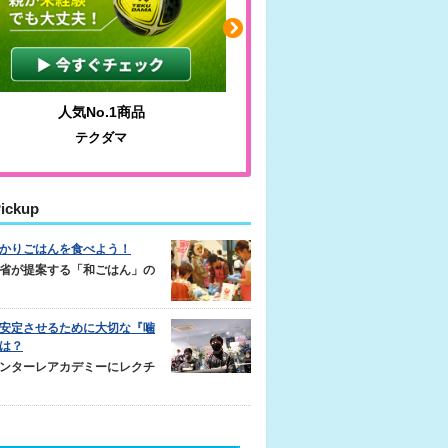
人気No.1商品
わかりやすい質問に沿っ
テクダマ
サカイクサッカーノ
ickup
かりごはんを食べよう！
省が提案する「和ごはん」の
安定させるために大切な『噛
は？
ンターレアカデミーにレクチ