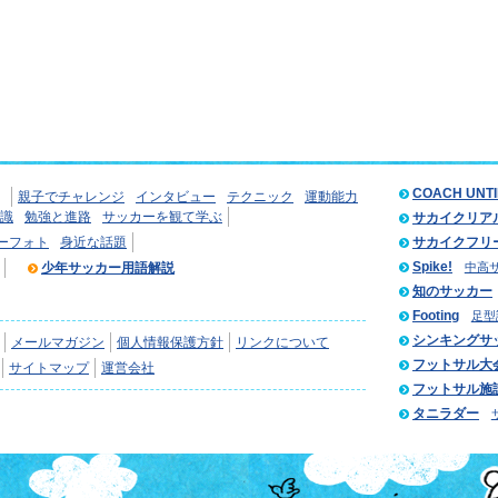
COACH UNT
親子でチャレンジ
インタビュー
テクニック
運動能力
識
勉強と進路
サッカーを観て学ぶ
サカイクリア
ーフォト
身近な話題
サカイクフリ
Spike!
少年サッカー用語解説
中高
知のサッカー
Footing
足型
シンキングサ
メールマガジン
個人情報保護方針
リンクについて
フットサル大
サイトマップ
運営会社
フットサル施
タニラダー