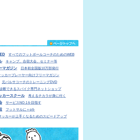
IED
すべてのフットボールコーチのためのWEB
ル
キャンプ、合宿大会、セミナー等
ーマガジン
日本初全国版10万部発行
サッカープレーヤー向けフリーマガジン
元バルサコーチのトレーニングDVD
診断できるスパイク専門ネットショップ
ッカースクール
考えるチカラが身に付く
会
サービスNO.1を目指す
設
フットサルに＋αを
サッカーが上手くなるためのスピードアップ