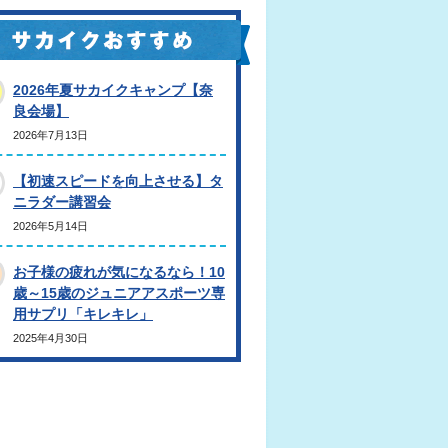
2026年夏サカイクキャンプ【奈
良会場】
2026年7月13日
【初速スピードを向上させる】タ
ニラダー講習会
2026年5月14日
お子様の疲れが気になるなら！10
歳～15歳のジュニアアスポーツ専
用サプリ「キレキレ」
2025年4月30日