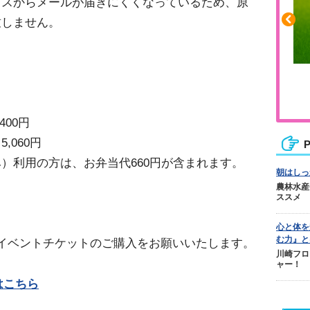
レスからメールが届きにくくなっているため、原
致しません。
ふくらはぎの張りや疲れに
ジュニアレッグリカバリー
00円
060円
P
）利用の方は、お弁当代660円が含まれます。
朝はしっ
農林水産
ススメ
心と体を
む力』と
りイベントチケットのご購入をお願いいたします。
川崎フロ
ャー！
はこちら