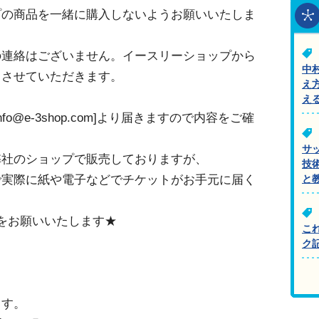
プの商品を一緒に購入しないようお願いいたしま
の連絡はございません。イースリーショップから
中
とさせていただきます。
え
え
o@e-3shop.com]より届きますので内容をご確
サ
弊社のショップで販売しておりますが、
技
実際に紙や電子などでチケットがお手元に届く
と
をお願いいたします★
こ
ク
ます。