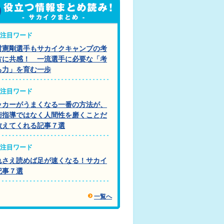
注目ワード
村憲剛選手もサカイクキャンプの考
方に共感！ 一流選手に必要な「考
る力」を育む一歩
注目ワード
ッカーがうまくなる一番の方法が、
術指導ではなく人間性を磨くことだ
教えてくれる記事７選
注目ワード
れさえ読めば足が速くなる！サカイ
記事７選
一覧へ