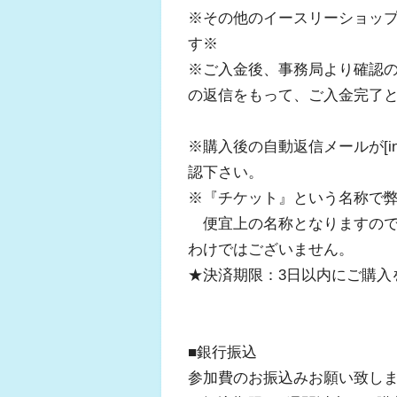
※その他のイースリーショッ
す※
※ご入金後、事務局より確認
の返信をもって、ご入金完了
※購入後の自動返信メールが[inf
認下さい。
※『チケット』という名称で
便宜上の名称となりますので
わけではございません。
★決済期限：3日以内にご購入
■銀行振込
参加費のお振込みお願い致し