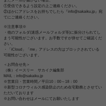
またメールが届かない場合、
①受信できるよう設定の上ご連絡ください。
②ほかにアドレスをお持ちでしたら『info@sakaiku.jp』宛
てにご連絡ください。
※注意事項※
・他のフォルダ(迷惑メールフォルダ等)に振分けられてし
まう可能性がございます。お手数ですが併せてご確認くだ
さい。
・「iCloud」「me」アドレスの方はブロックされている
可能性がございます。
＜お問合せ先＞
（株）イースリー サカイク編集部
MAIL：info@sakaiku.jp
※営業日・営業時間／平日10：00～18：00
※新型コロナウィルス感染防止のため在宅勤務とさせてい
ただいております
※お問い合わせはメールにてお願いたします