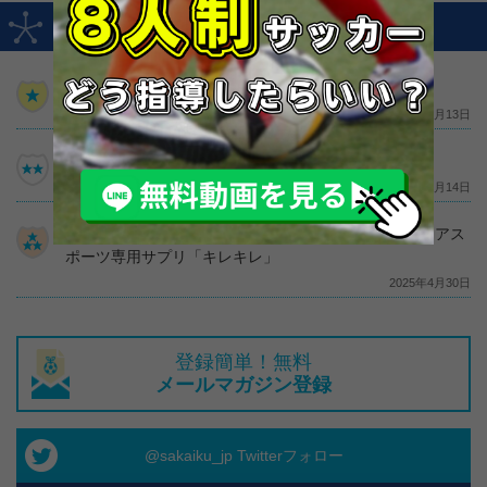
サカイクおすすめ
2026年夏サカイクキャンプ【奈良会場】
2026年7月13日
【初速スピードを向上させる】タニラダー講習会
2026年5月14日
お子様の疲れが気になるなら！10歳～15歳のジュニアアス
ポーツ専用サプリ「キレキレ」
2025年4月30日
登録簡単！無料
メールマガジン登録
@sakaiku_jp Twitterフォロー