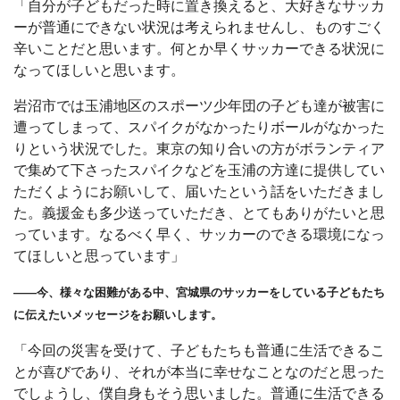
「自分が子どもだった時に置き換えると、大好きなサッカ
ーが普通にできない状況は考えられませんし、ものすごく
辛いことだと思います。何とか早くサッカーできる状況に
なってほしいと思います。
岩沼市では玉浦地区のスポーツ少年団の子ども達が被害に
遭ってしまって、スパイクがなかったりボールがなかった
りという状況でした。東京の知り合いの方がボランティア
で集めて下さったスパイクなどを玉浦の方達に提供してい
ただくようにお願いして、届いたという話をいただきまし
た。義援金も多少送っていただき、とてもありがたいと思
っています。なるべく早く、サッカーのできる環境になっ
てほしいと思っています」
――今、様々な困難がある中、宮城県のサッカーをしている子どもたち
に伝えたいメッセージをお願いします。
「今回の災害を受けて、子どもたちも普通に生活できるこ
とが喜びであり、それが本当に幸せなことなのだと思った
でしょうし、僕自身もそう思いました。普通に生活できる