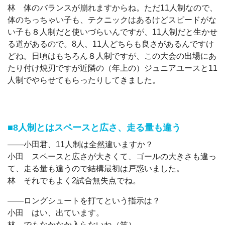
林 体のバランスが崩れますからね。ただ11人制なので、
体のちっちゃい子も、テクニックはあるけどスピードがな
い子も８人制だと使いづらいんですが、11人制だと生かせ
る道があるので。8人、11人どちらも良さがあるんですけ
どね。日頃はもちろん８人制ですが、この大会の出場にあ
たり付け焼刃ですが近隣の（年上の）ジュニアユースと11
人制でやらせてもらったりしてきました。
■8人制とはスペースと広さ、走る量も違う
――小田君、11人制は全然違いますか？
小田 スペースと広さが大きくて、ゴールの大きさも違っ
て、走る量も違うので結構最初は戸惑いました。
林 それでもよく2試合無失点でね。
――ロングシュートを打てという指示は？
小田 はい、出ています。
林 でもなかなか入らないね（笑）