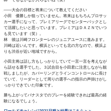
――大会の目標と将来について教えてください
小田 優勝しか狙っていません。将来はもちろんプロサッ
カー選手になって、プレミアリーグでセンターバックとし
て活躍したいと思っています。プレミアはＤＡＺＮでいつ
も見ています（笑）。
林 彼は川崎フロンターレのジュニアユースに進みます。
川崎は近いんです。横浜といっても北の方なので、横浜よ
りも渋谷が近い地域ですから。
小田主将は話し方もしっかりしていて一言一言を考えなが
ら話せる選手でした。３試合目を小田君に注意しながら観
戦しましたが、カバーリングとラインコントロールに長け
ていて、リーダーとして周りの選手への指示の声掛けがし
っかりできていた印象です。
勝ち上がってパナスタでのプレーを経験できれば最高の経
験になるでしょう。
ワールドチャレンジ2021日程と結果はこちら＞＞