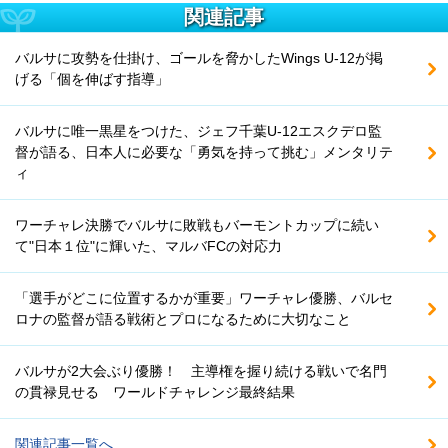
関連記事
バルサに攻勢を仕掛け、ゴールを脅かしたWings U-12が掲
げる「個を伸ばす指導」
バルサに唯一黒星をつけた、ジェフ千葉U-12エスクデロ監
督が語る、日本人に必要な「勇気を持って挑む」メンタリテ
ィ
ワーチャレ決勝でバルサに敗戦もバーモントカップに続い
て"日本１位"に輝いた、マルバFCの対応力
「選手がどこに位置するかが重要」ワーチャレ優勝、バルセ
ロナの監督が語る戦術とプロになるために大切なこと
バルサが2大会ぶり優勝！ 主導権を握り続ける戦いで名門
の貫禄見せる ワールドチャレンジ最終結果
関連記事一覧へ