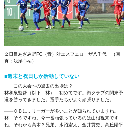
２日目あざみ野FC（青）対
エスフェローザ八千代
（写
真：浅尾心祐）
■週末と祝日しか活動していない
――この大会への過去の出場は？
林和泉監督（以下、林） 初めてです。街クラブの関東予
選を勝ってきました。選手たちがよく頑張りました。
――ＯＢにＪリーガーが多いことが知られていますね。
林 そうですね。今一番頑張っているのは山根視来です
ね。それから高木３兄弟、水沼宏太、金井貢史、高丘陽平