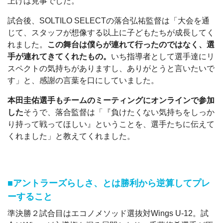
上げは見事でした。
試合後、SOLTILO SELECTの落合弘祐監督は「大会を通
じて、スタッフが想像する以上に子どもたちが成長してく
れました。
この舞台は僕らが連れて行ったのではなく、選
手が連れてきてくれたもの。
いち指導者として選手達にリ
スペクトの気持ちがありますし、ありがとうと言いたいで
す」と、感謝の言葉を口にしていました。
本田圭佑選手もチームのミーティングにオンラインで参加
した
そうで、落合監督は「『負けたくない気持ちをしっか
り持って戦ってほしい』ということを、選手たちに伝えて
くれました」と教えてくれました。
■アントラーズらしさ、とは勝利から逆算してプレ
ーすること
準決勝２試合目はエコノメソッド選抜対Wings U-12。試