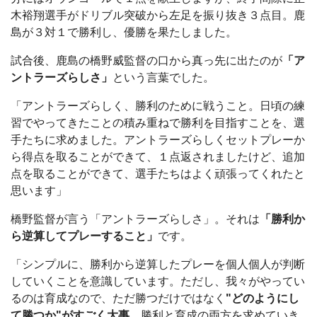
木裕翔選手がドリブル突破から左足を振り抜き３点目。鹿
島が３対１で勝利し、優勝を果たしました。
試合後、鹿島の橋野威監督の口から真っ先に出たのが
「ア
ントラーズらしさ」
という言葉でした。
「アントラーズらしく、勝利のために戦うこと。日頃の練
習でやってきたことの積み重ねで勝利を目指すことを、選
手たちに求めました。アントラーズらしくセットプレーか
ら得点を取ることができて、１点返されましたけど、追加
点を取ることができて、選手たちはよく頑張ってくれたと
思います」
橋野監督が言う「アントラーズらしさ」。それは
「勝利か
ら逆算してプレーすること」
です。
「シンプルに、勝利から逆算したプレーを個人個人が判断
していくことを意識しています。ただし、我々がやってい
るのは育成なので、ただ勝つだけではなく
"どのようにし
て勝つか"がすごく大事。
勝利と育成の両方を求めていき