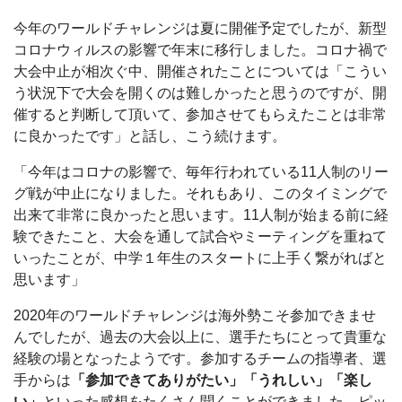
今年のワールドチャレンジは夏に開催予定でしたが、新型
コロナウィルスの影響で年末に移行しました。コロナ禍で
大会中止が相次ぐ中、開催されたことについては「こうい
う状況下で大会を開くのは難しかったと思うのですが、開
催すると判断して頂いて、参加させてもらえたことは非常
に良かったです」と話し、こう続けます。
「今年はコロナの影響で、毎年行われている11人制のリー
グ戦が中止になりました。それもあり、このタイミングで
出来て非常に良かったと思います。11人制が始まる前に経
験できたこと、大会を通して試合やミーティングを重ねて
いったことが、中学１年生のスタートに上手く繋がればと
思います」
2020年のワールドチャレンジは海外勢こそ参加できませ
んでしたが、過去の大会以上に、選手たちにとって貴重な
経験の場となったようです。参加するチームの指導者、選
手からは
「参加できてありがたい」「うれしい」「楽し
い」
といった感想をたくさん聞くことができました。ピッ