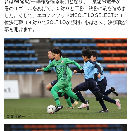
合はWingsが主導権を握る展開となり、千葉悠希選手が圧
巻の４ゴールをあげて、５対０と圧勝。決勝に駒を進めま
した。そして、エコノメソッド対SOLTILO SELECTの３
位決定戦（４対０でSOLTILOが勝利）をはさみ、決勝戦が
幕を開けます。