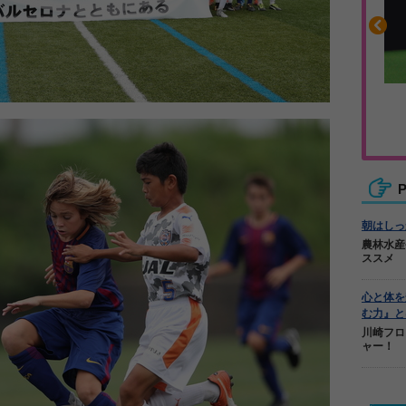
沿って書ける
毎日の食事＋α
ーノート
キレキレ
P
朝はしっ
農林水産
ススメ
心と体を
む力』と
川崎フロ
ャー！