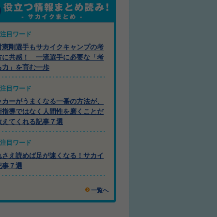
注目ワード
村憲剛選手もサカイクキャンプの考
方に共感！ 一流選手に必要な「考
る力」を育む一歩
注目ワード
ッカーがうまくなる一番の方法が、
術指導ではなく人間性を磨くことだ
教えてくれる記事７選
注目ワード
れさえ読めば足が速くなる！サカイ
記事７選
一覧へ