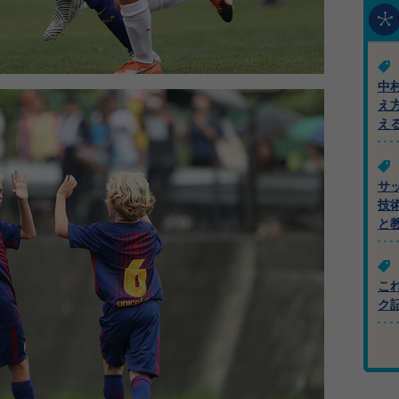
中
え
え
サ
技
と
こ
ク