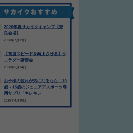
2026年夏サカイクキャンプ【奈
良会場】
2026年7月13日
【初速スピードを向上させる】タ
ニラダー講習会
2026年5月14日
お子様の疲れが気になるなら！10
歳～15歳のジュニアアスポーツ専
用サプリ「キレキレ」
2025年4月30日