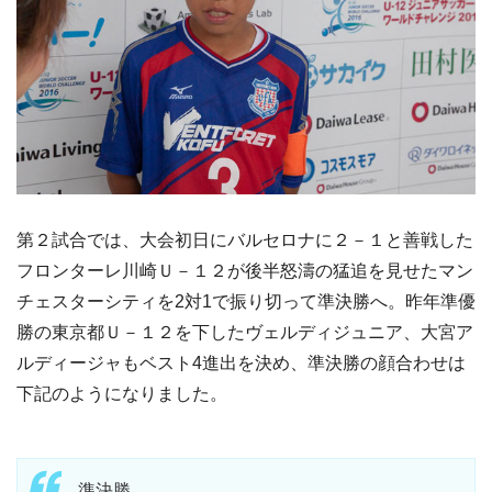
第２試合では、大会初日にバルセロナに２－１と善戦した
フロンターレ川崎Ｕ－１２が後半怒濤の猛追を見せたマン
チェスターシティを2対1で振り切って準決勝へ。昨年準優
勝の東京都Ｕ－１２を下したヴェルディジュニア、大宮ア
ルディージャもベスト4進出を決め、準決勝の顔合わせは
下記のようになりました。
準決勝