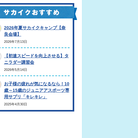
2026年夏サカイクキャンプ【奈
良会場】
2026年7月13日
【初速スピードを向上させる】タ
ニラダー講習会
2026年5月14日
お子様の疲れが気になるなら！10
歳～15歳のジュニアアスポーツ専
用サプリ「キレキレ」
2025年4月30日