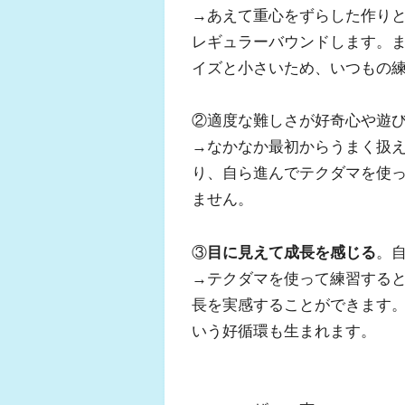
→あえて重心をずらした作り
レギュラーバウンドします。
イズと小さいため、いつもの
②適度な難しさが好奇心や遊
→なかなか最初からうまく扱
り、自ら進んでテクダマを使
ません。
③
目に見えて成長を感じる
。
→テクダマを使って練習する
長を実感することができます
いう好循環も生まれます。