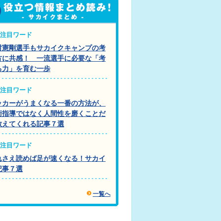
注目ワード
村憲剛選手もサカイクキャンプの考
方に共感！ 一流選手に必要な「考
る力」を育む一歩
注目ワード
ッカーがうまくなる一番の方法が、
術指導ではなく人間性を磨くことだ
教えてくれる記事７選
注目ワード
れさえ読めば足が速くなる！サカイ
記事７選
一覧へ