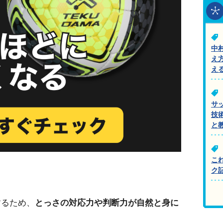
中
え
え
サ
技
と
こ
ク
するため、
とっさの対応力や判断力が自然と身に