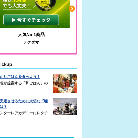
人気No.1商品
わかりやすい質問に沿っ
テクダマ
サカイクサッカーノ
ickup
かりごはんを食べよう！
省が提案する「和ごはん」の
安定させるために大切な『噛
は？
ンターレアカデミーにレクチ