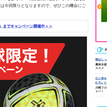
ンは今回限りとなりますので、ぜひこの機会にご
月）までキャンペーン開催中＞＞
ふくらはぎの張りや疲れに
ジュニアレッグリカバリー
P
朝はしっ
農林水産
ススメ
心と体を
む力』と
川崎フロ
ャー！