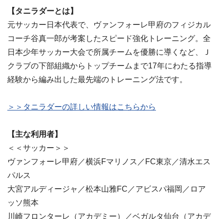
【タニラダーとは】
元サッカー日本代表で、ヴァンフォーレ甲府のフィジカル
コーチ谷真一郎が考案したスピード強化トレーニング。全
日本少年サッカー大会で所属チームを優勝に導くなど、Ｊ
クラブの下部組織からトップチームまで17年にわたる指導
経験から編み出した最先端のトレーニング法です。
＞＞タニラダーの詳しい情報はこちらから
【主な利用者】
＜＜サッカー＞＞
ヴァンフォーレ甲府／横浜Fマリノス／FC東京／清水エス
パルス
大宮アルディージャ／松本山雅FC／アビスパ福岡／ロア
ッソ熊本
川崎フロンターレ（アカデミー）／ベガルタ仙台（アカデ