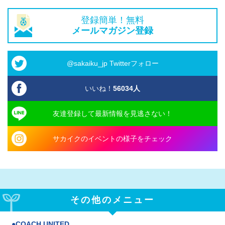
登録簡単！無料
メールマガジン登録
@sakaiku_jp Twitterフォロー
いいね！
56034
人
友達登録して最新情報を見逃さない！
サカイクのイベントの様子をチェック
その他のメニュー
COACH UNITED