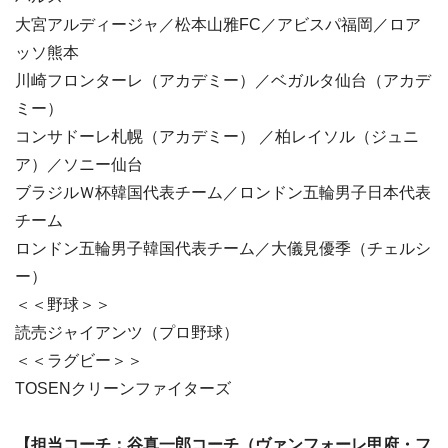
大宮アルディージャ／松本山雅FC／アビスパ福岡／ロア
ッソ熊本
川崎フロンターレ（アカデミー）／ベガルタ仙台（アカデ
ミー）
コンサドーレ札幌（アカデミー） ／柏レイソル（ジュニ
ア）／ソニー仙台
ブラジルＷ杯韓国代表チーム／ロンドン五輪男子日本代表
チーム
ロンドン五輪男子韓国代表チーム／大儀見優季（チェルシ
ー）
＜＜野球＞＞
読売ジャイアンツ（プロ野球）
＜＜ラグビー＞＞
TOSENクリーンファイターズ
【担当コーチ：
谷真一郎
コーチ
（ヴァンフォーレ甲府・フ