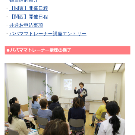
・
【関東】開催日程
・
【関西】開催日程
・
共通お申込事項
・
パパママトレーナー講座エントリー