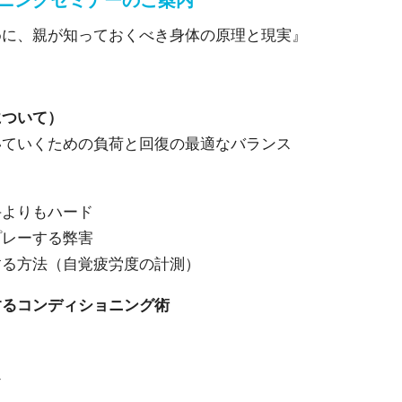
ニングセミナーのご案内
めに、親が知っておくべき身体の原理と現実』
について）
いていくための負荷と回復の最適なバランス
手よりもハード
プレーする弊害
する方法（自覚疲労度の計測）
するコンディショニング術
ア