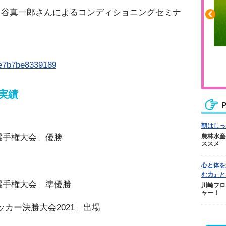
、谷真一郎さんによるコンディショニングセミナ
ふくらはぎの張りや疲れに
/4e7b7be8339189
ジュニアレッグリカバリー
実績
P
朝はしっ
ー選手権大会」優勝
農林水産
ススメ
心と体を
む力』と
ー選手権大会」準優勝
川崎フロ
ャー！
ッカー決勝大会2021」出場