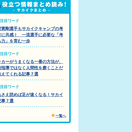
注目ワード
村憲剛選手もサカイクキャンプの考
方に共感！ 一流選手に必要な「考
る力」を育む一歩
注目ワード
ッカーがうまくなる一番の方法が、
術指導ではなく人間性を磨くことだ
教えてくれる記事７選
注目ワード
れさえ読めば足が速くなる！サカイ
記事７選
一覧へ