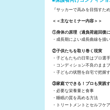
■保護者向けコンディショ
『サッカーで高みを目指すた
＜＜主なセミナー内容＞＞
①身体の原理（過負荷超回復
・成長期によい成長曲線を描
②子供たちを取り巻く現実
・子どもたちの日常はプロ選
・コンディション不良のまま
・子どもの状態を自宅で把握
③家庭でできる！プロも実践
・必要な栄養量と食事
・睡眠の質を高める方法
・トリートメントとセルフケ