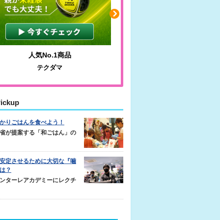
人気No.1商品
わかりやすい質問に沿っ
テクダマ
サカイクサッカーノ
ickup
かりごはんを食べよう！
省が提案する「和ごはん」の
安定させるために大切な『噛
は？
ンターレアカデミーにレクチ