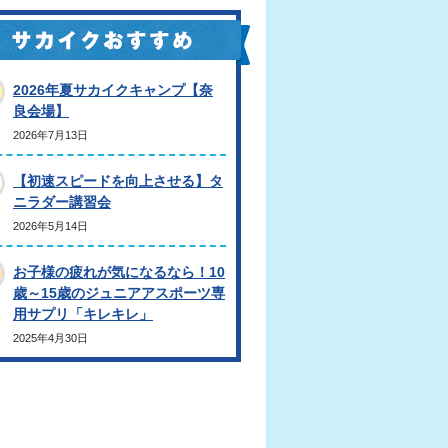
2026年夏サカイクキャンプ【奈
良会場】
2026年7月13日
【初速スピードを向上させる】タ
ニラダー講習会
2026年5月14日
お子様の疲れが気になるなら！10
歳～15歳のジュニアアスポーツ専
用サプリ「キレキレ」
2025年4月30日