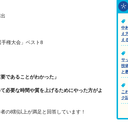
輩出
中
え
え
ー選手権大会」ベスト8
サ
技
と
重要であることがわかった」
いて必要な時間や質を上げるためにやった方がよ
こ
ク
者の8割以上が満足と回答しています！