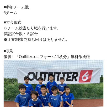
■参加チーム数
6チーム
■大会形式
６チーム総当たり戦を行います。
保証試合数：５試合
※１審制/審判持ち回りはありません。
■表彰
優勝：「Outfitterユニフォーム11枚分」無料作成権