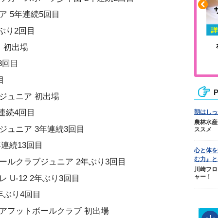
ア 5年連続5回目
ぶり2回目
や疲れに
人気No.1商品
レ 初出場
カバリー
テクダマ
3回目
目
P
ジュニア 初出場
連続4回目
朝はしっ
農林水産
ジュニア 3年連続3回目
ススメ
年連続13回目
心と体を
む力』と
ールクラブジュニア 2年ぶり3回目
川崎フロ
U-12 2年ぶり3回目
ャー！
年ぶり4回目
アフットボールクラブ 初出場