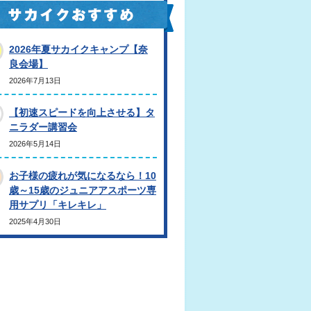
2026年夏サカイクキャンプ【奈
良会場】
2026年7月13日
【初速スピードを向上させる】タ
ニラダー講習会
2026年5月14日
お子様の疲れが気になるなら！10
歳～15歳のジュニアアスポーツ専
用サプリ「キレキレ」
2025年4月30日