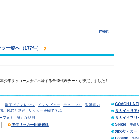
Tweet
ツ一覧へ（177件）
日本少年サッカー大会に出場する全48代表チームが決定しました！
COACH UNT
親子でチャレンジ
インタビュー
テクニック
運動能力
識
勉強と進路
サッカーを観て学ぶ
サカイクリア
ーフォト
身近な話題
サカイクフリ
Spike!
少年サッカー用語解説
中高
知のサッカー
Footing
足型