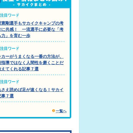
注目ワード
村憲剛選手もサカイクキャンプの考
方に共感！ 一流選手に必要な「考
る力」を育む一歩
注目ワード
ッカーがうまくなる一番の方法が、
術指導ではなく人間性を磨くことだ
教えてくれる記事７選
注目ワード
れさえ読めば足が速くなる！サカイ
記事７選
一覧へ