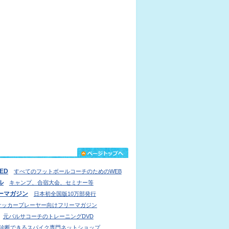
IED
すべてのフットボールコーチのためのWEB
ル
キャンプ、合宿大会、セミナー等
ーマガジン
日本初全国版10万部発行
サッカープレーヤー向けフリーマガジン
元バルサコーチのトレーニングDVD
診断できるスパイク専門ネットショップ