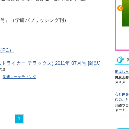
月号』（学研パブリッシング刊）
ふくらはぎの張りや疲れに
ジュニアレッグリカバリー
（PC）
P
 (ストライカー デラックス) 2011年 07月号 [雑誌]
/10
朝はしっ
:
学研マーケティング
農林水産
ススメ
心と体を
む力』と
川崎フロ
ャー！
1