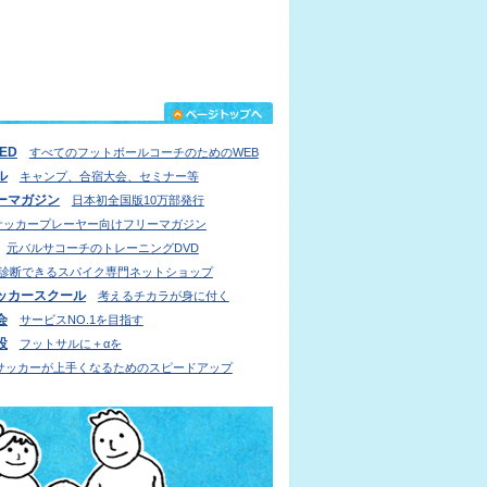
IED
すべてのフットボールコーチのためのWEB
ル
キャンプ、合宿大会、セミナー等
ーマガジン
日本初全国版10万部発行
サッカープレーヤー向けフリーマガジン
元バルサコーチのトレーニングDVD
診断できるスパイク専門ネットショップ
ッカースクール
考えるチカラが身に付く
会
サービスNO.1を目指す
設
フットサルに＋αを
サッカーが上手くなるためのスピードアップ