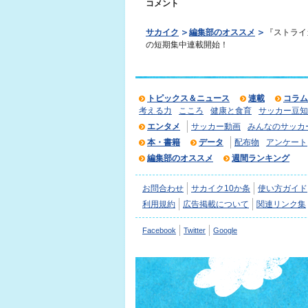
コメント
サカイク
編集部のオススメ
『ストライ
の短期集中連載開始！
トピックス＆ニュース
連載
コラム
考える力
こころ
健康と食育
サッカー豆知
エンタメ
サッカー動画
みんなのサッカ
本・書籍
データ
配布物
アンケート
編集部のオススメ
週間ランキング
お問合わせ
サカイク10か条
使い方ガイド
利用規約
広告掲載について
関連リンク集
Facebook
Twitter
Google