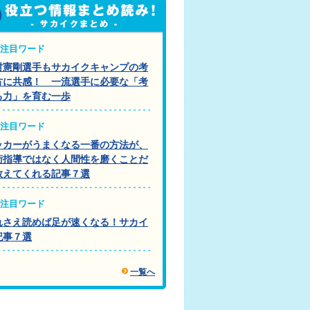
注目ワード
村憲剛選手もサカイクキャンプの考
方に共感！ 一流選手に必要な「考
る力」を育む一歩
注目ワード
ッカーがうまくなる一番の方法が、
術指導ではなく人間性を磨くことだ
教えてくれる記事７選
注目ワード
れさえ読めば足が速くなる！サカイ
記事７選
一覧へ