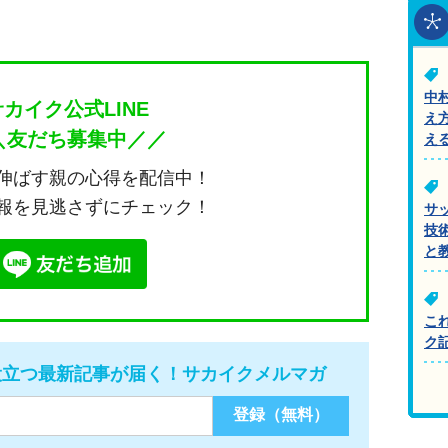
中
サカイク公式LINE
え
＼友だち募集中／／
え
伸ばす親の心得を配信中！
報を見逃さずにチェック！
サ
技
と
こ
ク
役立つ最新記事が届く！サカイクメルマガ