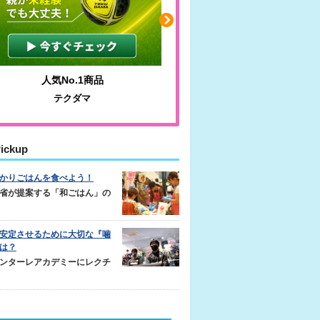
人気No.1商品
わかりやすい質問に沿っ
テクダマ
サカイクサッカーノ
ickup
かりごはんを食べよう！
省が提案する「和ごはん」の
安定させるために大切な『噛
は？
ンターレアカデミーにレクチ