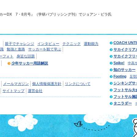
カーDX 7・8月号』（学研パブリッシング刊）でジョアン・ビラ氏
COACH UNT
親子でチャレンジ
インタビュー
テクニック
運動能力
識
勉強と進路
サッカーを観て学ぶ
サカイクリア
ーフォト
身近な話題
サカイクフリ
Spike!
少年サッカー用語解説
中高
知のサッカー
Footing
足型
シンキングサ
メールマガジン
個人情報保護方針
リンクについて
フットサル大
サイトマップ
運営会社
フットサル施
タニラダー