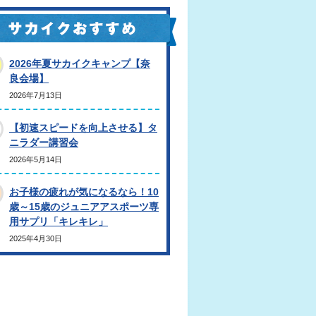
2026年夏サカイクキャンプ【奈
良会場】
2026年7月13日
【初速スピードを向上させる】タ
ニラダー講習会
2026年5月14日
お子様の疲れが気になるなら！10
歳～15歳のジュニアアスポーツ専
用サプリ「キレキレ」
2025年4月30日