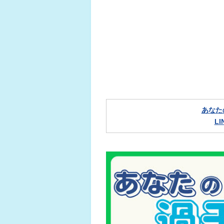
あなた
L