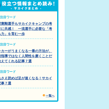
注目ワード
村憲剛選手もサカイクキャンプの考
方に共感！ 一流選手に必要な「考
る力」を育む一歩
注目ワード
ッカーがうまくなる一番の方法が、
術指導ではなく人間性を磨くことだ
教えてくれる記事７選
注目ワード
れさえ読めば足が速くなる！サカイ
記事７選
一覧へ