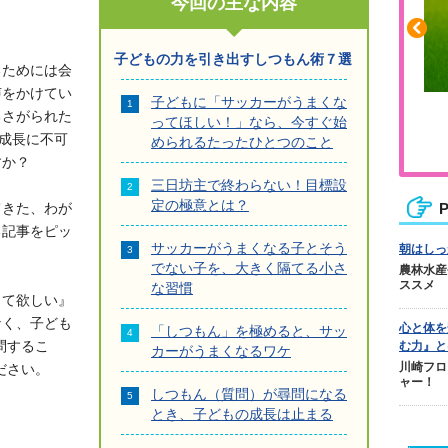
今回の主な内容
子どもの力を引き出すしつもん術７選
るためには会
声をかけてい
子どもに「サッカーがうまくな
ふくらはぎの張りや疲れに
るさがられた
ってほしい！」なら、今すぐ始
ジュニアレッグリカバリー
の成長に不可
められるたったひとつのこと
すか？
三日坊主で終わらない！目標設
定の極意とは？
てきた、わが
P
る記事をピッ
サッカーがうまくなる子とそう
朝はしっ
でない子を、大きく隔てる小さ
農林水産
ススメ
な習慣
って欲しい』
なく、子ども
心と体を
「しつもん」を極めると、サッ
問するこ
む力』と
カーがうまくなるワケ
川崎フロ
ださい。
ャー！
しつもん（質問）が尋問になる
とき、子どもの成長は止まる