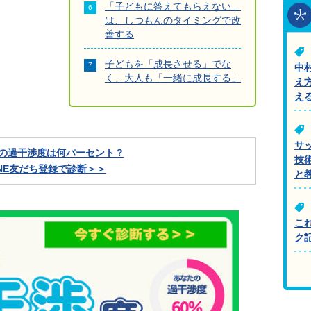
「子どもに答えてもらえない」
は、しつもんのタイミングで改
善する
子どもを「成長させる」でな
中
く、大人も「一緒に成長する」
え
え
サ
の過干渉度は何パーセント？
技
INE友だち登録で診断＞＞
と
こ
ク