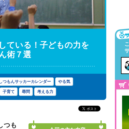
している！子どもの力を
ん術７選
しつもんサッカーカレンダー
やる気
子育て
尋問
考える力
しつも