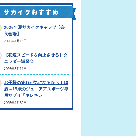
2026年夏サカイクキャンプ【奈
良会場】
2026年7月13日
【初速スピードを向上させる】タ
ニラダー講習会
2026年5月14日
お子様の疲れが気になるなら！10
歳～15歳のジュニアアスポーツ専
用サプリ「キレキレ」
2025年4月30日