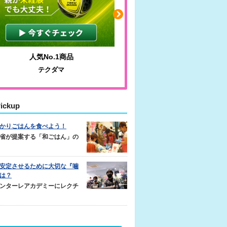
人気No.1商品
わかりやすい質問に沿っ
テクダマ
サカイクサッカーノ
ickup
かりごはんを食べよう！
省が提案する「和ごはん」の
安定させるために大切な『噛
は？
ンターレアカデミーにレクチ