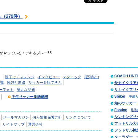
（279件）
がやっている！デキるプレー55
COACH UNT
親子でチャレンジ
インタビュー
テクニック
運動能力
識
勉強と進路
サッカーを観て学ぶ
サカイクリア
ーフォト
身近な話題
サカイクフリ
Spike!
少年サッカー用語解説
中高
知のサッカー
Footing
足型
シンキングサ
メールマガジン
個人情報保護方針
リンクについて
フットサル大
サイトマップ
運営会社
フットサル施
タニラダー