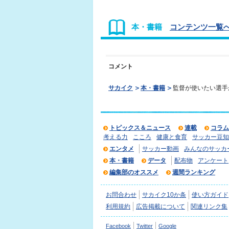
本・書籍
コンテンツ一覧へ
コメント
サカイク
本・書籍
監督が使いたい選手
トピックス＆ニュース
連載
コラム
考える力
こころ
健康と食育
サッカー豆知
エンタメ
サッカー動画
みんなのサッカ
本・書籍
データ
配布物
アンケート
編集部のオススメ
週間ランキング
お問合わせ
サカイク10か条
使い方ガイド
利用規約
広告掲載について
関連リンク集
Facebook
Twitter
Google