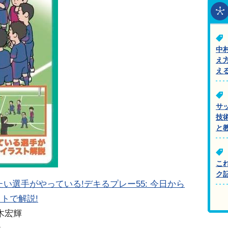
中
え
え
サ
技
と
こ
ク
い選手がやっている!デキるプレー55: 今日から
トで解説!
木宏輝
社