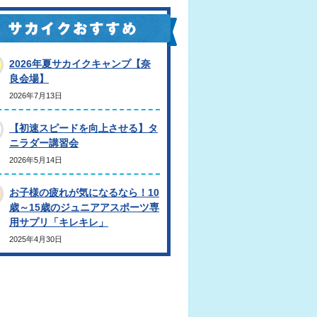
2026年夏サカイクキャンプ【奈
良会場】
2026年7月13日
【初速スピードを向上させる】タ
ニラダー講習会
2026年5月14日
お子様の疲れが気になるなら！10
歳～15歳のジュニアアスポーツ専
用サプリ「キレキレ」
2025年4月30日