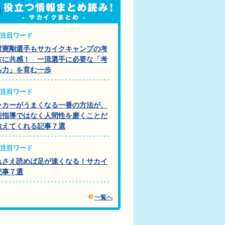
注目ワード
村憲剛選手もサカイクキャンプの考
方に共感！ 一流選手に必要な「考
る力」を育む一歩
注目ワード
ッカーがうまくなる一番の方法が、
術指導ではなく人間性を磨くことだ
教えてくれる記事７選
注目ワード
れさえ読めば足が速くなる！サカイ
記事７選
一覧へ