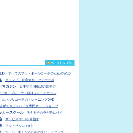
IED
すべてのフットボールコーチのためのWEB
ル
キャンプ、合宿大会、セミナー等
ーマガジン
日本初全国版10万部発行
サッカープレーヤー向けフリーマガジン
元バルサコーチのトレーニングDVD
診断できるスパイク専門ネットショップ
ッカースクール
考えるチカラが身に付く
会
サービスNO.1を目指す
設
フットサルに＋αを
サッカーが上手くなるためのスピードアップ