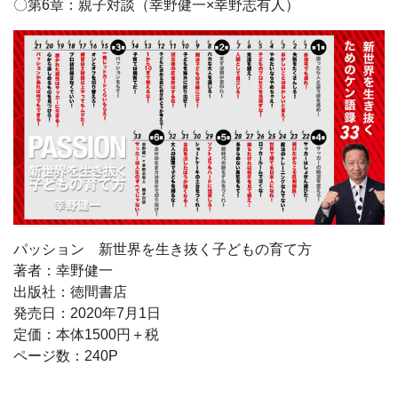
〇第6章：親子対談（幸野健一×幸野志有人）
パッション 新世界を生き抜く子どもの育て方
著者：幸野健一
出版社：徳間書店
発売日：2020年7月1日
定価：本体1500円＋税
ページ数：240P