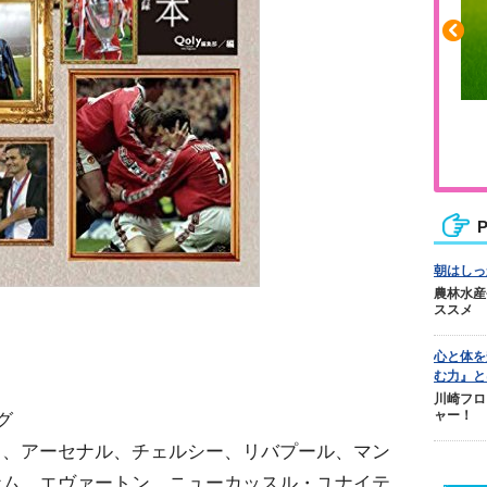
ふくらはぎの張りや疲れに
ジュニアレッグリカバリー
P
朝はしっ
農林水産
ススメ
心と体を
む力』と
川崎フロ
ャー！
グ
ド、アーセナル、チェルシー、リバプール、マン
ナム、エヴァートン、ニューカッスル・ユナイテ