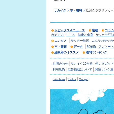
サカイク
本・書籍
欧州クラブサッカー
トピックス＆ニュース
連載
コラム
考える力
こころ
健康と食育
サッカー豆知
エンタメ
サッカー動画
みんなのサッカ
本・書籍
データ
配布物
アンケート
編集部のオススメ
週間ランキング
お問合わせ
サカイク10か条
使い方ガイド
利用規約
広告掲載について
関連リンク集
Facebook
Twitter
Google