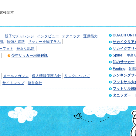
究極読本
COACH UNT
親子でチャレンジ
インタビュー
テクニック
運動能力
識
勉強と進路
サッカーを観て学ぶ
サカイクリア
ーフォト
身近な話題
サカイクフリ
Spike!
少年サッカー用語解説
中高
知のサッカー
Footing
足型
シンキングサ
メールマガジン
個人情報保護方針
リンクについて
フットサル大
サイトマップ
運営会社
フットサル施
タニラダー