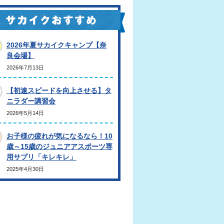
2026年夏サカイクキャンプ【奈
良会場】
2026年7月13日
【初速スピードを向上させる】タ
ニラダー講習会
2026年5月14日
お子様の疲れが気になるなら！10
歳～15歳のジュニアアスポーツ専
用サプリ「キレキレ」
2025年4月30日