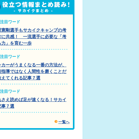
注目ワード
村憲剛選手もサカイクキャンプの考
方に共感！ 一流選手に必要な「考
る力」を育む一歩
注目ワード
ッカーがうまくなる一番の方法が、
術指導ではなく人間性を磨くことだ
教えてくれる記事７選
注目ワード
れさえ読めば足が速くなる！サカイ
記事７選
一覧へ