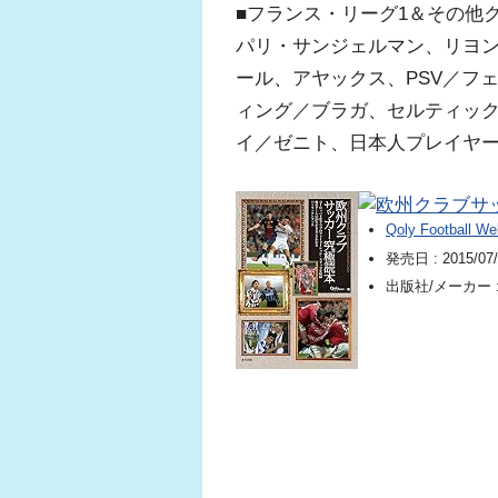
■フランス・リーグ1＆その他
パリ・サンジェルマン、リヨ
ール、アヤックス、PSV／フ
ィング／ブラガ、セルティッ
イ／ゼニト、日本人プレイヤ
欧州クラブサ
Qoly Football 
発売日 :
2015/07
出版社/メーカー 