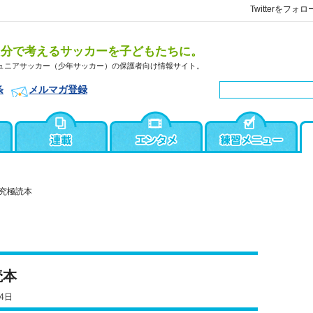
Twitterをフォロ
自分で考えるサッカーを子どもたちに。
ュニアサッカー（少年サッカー）の保護者向け情報サイト。
条
メルマガ登録
究極読本
読本
4日