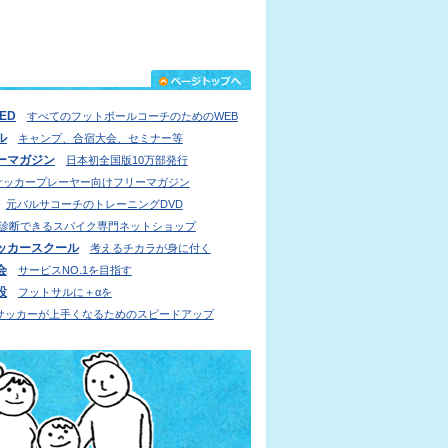
IED
すべてのフットボールコーチのためのWEB
ル
キャンプ、合宿大会、セミナー等
ーマガジン
日本初全国版10万部発行
サッカープレーヤー向けフリーマガジン
元バルサコーチのトレーニングDVD
診断できるスパイク専門ネットショップ
ッカースクール
考えるチカラが身に付く
会
サービスNO.1を目指す
設
フットサルに＋αを
サッカーが上手くなるためのスピードアップ