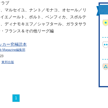
クラブ
ン、マルセイユ、ナント／モナコ、オセール／リ
ェイエノールト、ポルト、ベンフィカ、スポルテ
ク、ディナモキエフ／シャフタール、ガラタサラ
ー・フランス＆その他リーグ編
ッカー究極読本
Web Magazine編集部
/23
:
東邦出版
1