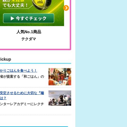
人気No.1商品
わかりやすい質問に沿っ
テクダマ
サカイクサッカーノ
ickup
かりごはんを食べよう！
省が提案する「和ごはん」の
安定させるために大切な『噛
は？
ンターレアカデミーにレクチ