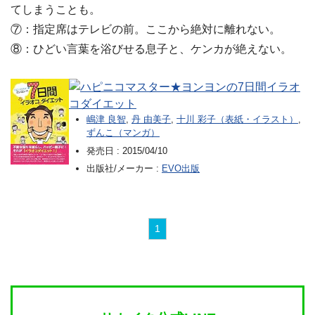
てしまうことも。
⑦：指定席はテレビの前。ここから絶対に離れない。
⑧：ひどい言葉を浴びせる息子と、ケンカが絶えない。
ハピニコマスター★ヨンヨンの7日間イラオ
コダイエット
嶋津 良智
,
丹 由美子
,
十川 彩子（表紙・イラスト）
,
ずんこ（マンガ）
発売日 :
2015/04/10
出版社/メーカー :
EVO出版
1