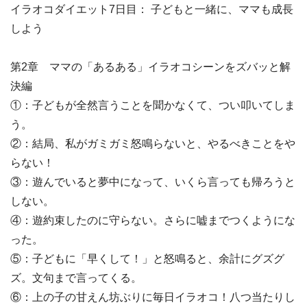
イラオコダイエット7日目： 子どもと一緒に、ママも成長
しよう
第2章 ママの「あるある」イラオコシーンをズバッと解
決編
①：子どもが全然言うことを聞かなくて、つい叩いてしま
う。
②：結局、私がガミガミ怒鳴らないと、やるべきことをや
らない！
③：遊んでいると夢中になって、いくら言っても帰ろうと
しない。
④：遊約束したのに守らない。さらに嘘までつくようにな
った。
⑤：子どもに「早くして！」と怒鳴ると、余計にグズグ
ズ。文句まで言ってくる。
⑥：上の子の甘えん坊ぶりに毎日イラオコ！八つ当たりし