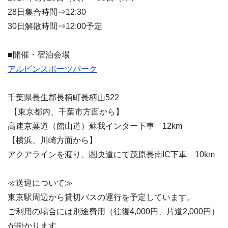
28日集合時間⇒12:30
30日解散時間⇒12:00予定
■開催・宿泊会場
アルビンスポーツパーク
千葉県長生郡長柄町長柄山522
【東京都内、千葉市方面から】
高速京葉道（館山道）蘇我インター下車 12km
【横浜、川崎方面から】
アクアラインを渡り、圏央道にて茂原長南IC下車 10km
≪送迎について≫
東京駅周辺から貸切バスの運行を予定しています。
ご利用の場合には別途費用（往復4,000円、片道2,000円）
が掛かります