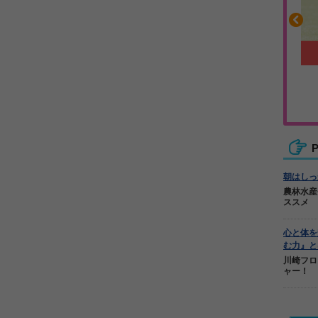
沿って書ける
毎日の食事＋α
ーノート
キレキレ
P
朝はしっ
農林水産
ススメ
心と体を
む力』と
川崎フロ
ャー！