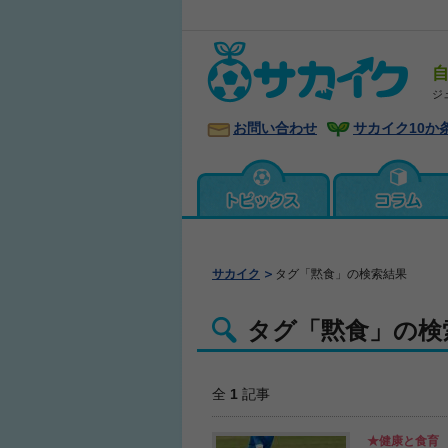
ジ
お問い合わせ
サカイク10か
サカイク
タグ「黙食」の検索結果
タグ「黙食」の検
全
1
記事
★健康と食育