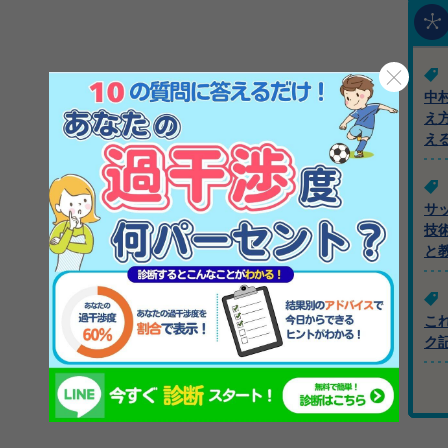
中
え
え
サ
技
と
こ
ク