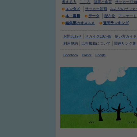
考える力
こころ
健康と食育
サッカー豆知
エンタメ
サッカー動画
みんなのサッカ
本・書籍
データ
配布物
アンケート
編集部のオススメ
週間ランキング
お問合わせ
サカイク10か条
使い方ガイド
利用規約
広告掲載について
関連リンク集
Facebook
Twitter
Google