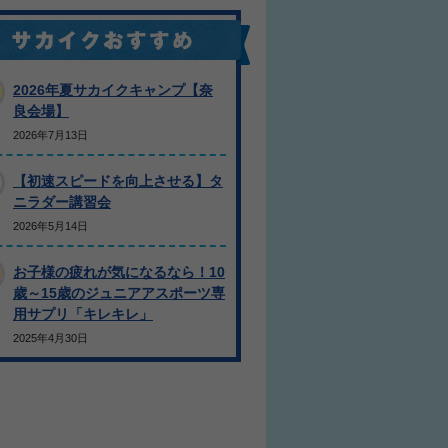
2026年夏サカイクキャンプ【奈
良会場】
2026年7月13日
【初速スピードを向上させる】タ
ニラダー講習会
2026年5月14日
お子様の疲れが気になるなら！10
歳～15歳のジュニアアスポーツ専
用サプリ「キレキレ」
2025年4月30日