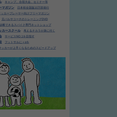
ル
キャンプ、合宿大会、セミナー等
ーマガジン
日本初全国版10万部発行
サッカープレーヤー向けフリーマガジン
元バルサコーチのトレーニングDVD
診断できるスパイク専門ネットショップ
ッカースクール
考えるチカラが身に付く
会
サービスNO.1を目指す
設
フットサルに＋αを
サッカーが上手くなるためのスピードアップ