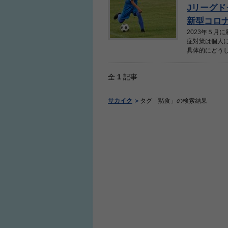
Jリーグ
新型コロナ
2023年５月
症対策は個人
具体的にどうし
全
1
記事
サカイク
タグ「黙食」の検索結果