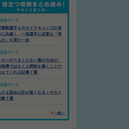
注目ワード
村憲剛選手もサカイクキャンプの考
方に共感！ 一流選手に必要な「考
る力」を育む一歩
注目ワード
ッカーがうまくなる一番の方法が、
術指導ではなく人間性を磨くことだ
教えてくれる記事７選
注目ワード
れさえ読めば足が速くなる！サカイ
記事７選
一覧へ