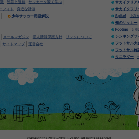
識
勉強と進路
サッカーを観て学ぶ
サカイクリア
ーフォト
身近な話題
サカイクフリ
Spike!
少年サッカー用語解説
中高
知のサッカー
Footing
足型
シンキングサ
メールマガジン
個人情報保護方針
リンクについて
フットサル大
サイトマップ
運営会社
フットサル施
タニラダー
copyright(c) 2010-2026 E-3 Inc. all rights reserved.