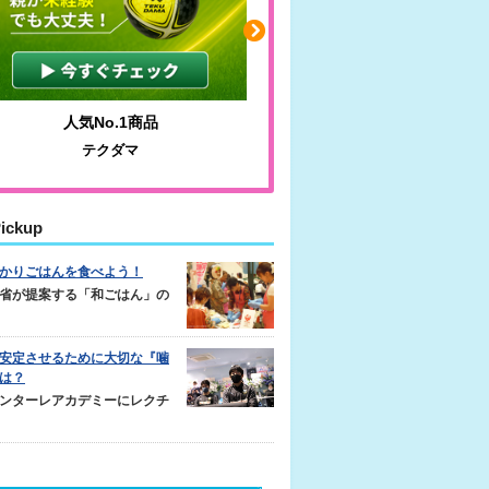
人気No.1商品
わかりやすい質問に沿っ
テクダマ
サカイクサッカーノ
ickup
かりごはんを食べよう！
省が提案する「和ごはん」の
安定させるために大切な『噛
は？
ンターレアカデミーにレクチ