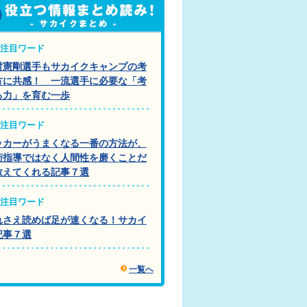
注目ワード
村憲剛選手もサカイクキャンプの考
方に共感！ 一流選手に必要な「考
る力」を育む一歩
注目ワード
ッカーがうまくなる一番の方法が、
術指導ではなく人間性を磨くことだ
教えてくれる記事７選
注目ワード
れさえ読めば足が速くなる！サカイ
記事７選
一覧へ