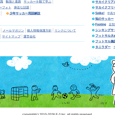
識
勉強と進路
サッカーを観て学ぶ
サカイクリア
ーフォト
身近な話題
サカイクフリ
Spike!
少年サッカー用語解説
中高
知のサッカー
Footing
足型
シンキングサ
メールマガジン
個人情報保護方針
リンクについて
フットサル大
サイトマップ
運営会社
フットサル施
タニラダー
copyright(c) 2010-2026 E-3 Inc. all rights reserved.