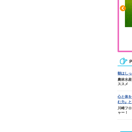
ふくらはぎの張りや疲れに
ジュニアレッグリカバリー
P
朝はしっ
農林水産
ススメ
心と体を
む力』と
川崎フロ
ャー！