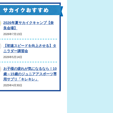
2026年夏サカイクキャンプ【奈
良会場】
2026年7月13日
【初速スピードを向上させる】タ
ニラダー講習会
2026年5月14日
お子様の疲れが気になるなら！10
歳～15歳のジュニアアスポーツ専
用サプリ「キレキレ」
2025年4月30日