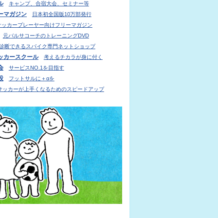
ル
キャンプ、合宿大会、セミナー等
ーマガジン
日本初全国版10万部発行
サッカープレーヤー向けフリーマガジン
元バルサコーチのトレーニングDVD
診断できるスパイク専門ネットショップ
ッカースクール
考えるチカラが身に付く
会
サービスNO.1を目指す
設
フットサルに＋αを
サッカーが上手くなるためのスピードアップ