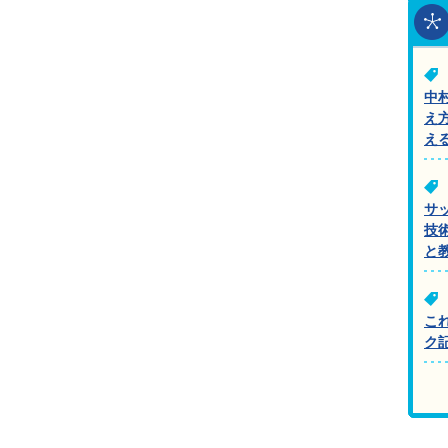
中
え
え
サ
技
と
こ
ク