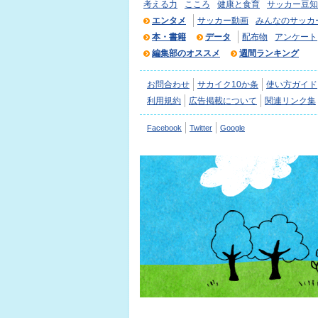
考える力
こころ
健康と食育
サッカー豆知
エンタメ
サッカー動画
みんなのサッカ
本・書籍
データ
配布物
アンケート
編集部のオススメ
週間ランキング
お問合わせ
サカイク10か条
使い方ガイド
利用規約
広告掲載について
関連リンク集
Facebook
Twitter
Google