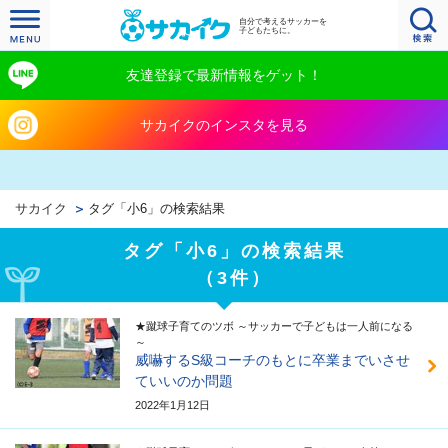
自分で考えるサッカーを
子どもたちに。
友達登録で最新情報をゲット！
サカイクのインスタを見る
サカイク
タグ「小6」の検索結果
タグ「小6」の検索結果
（3件）
★蹴球子育てのツボ ～サッカーで子どもは一人前になる
～
威嚇するS級コーチのもとに卒業までいさせ
ていいのか問題
2022年1月12日