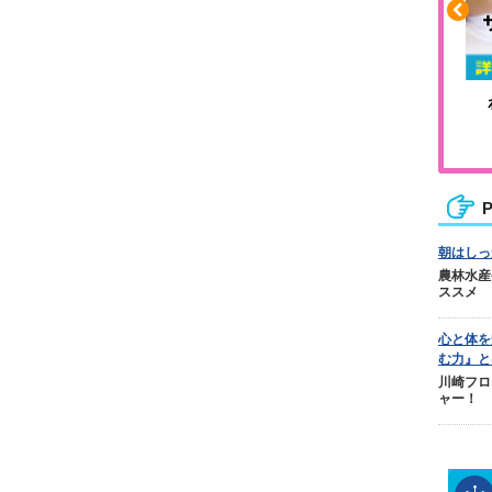
や疲れに
人気No.1商品
カバリー
テクダマ
P
朝はしっ
農林水産
ススメ
心と体を
む力』と
川崎フロ
ャー！