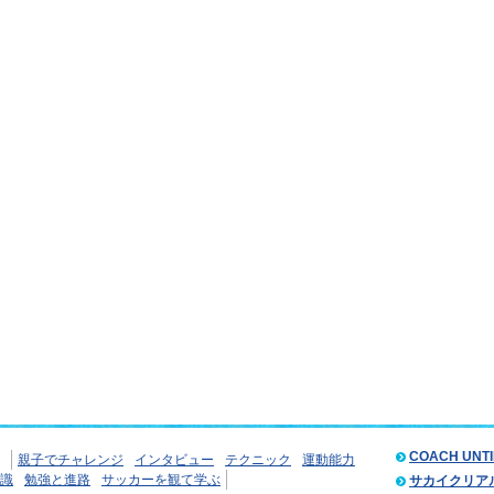
COACH UNT
親子でチャレンジ
インタビュー
テクニック
運動能力
識
勉強と進路
サッカーを観て学ぶ
サカイクリア