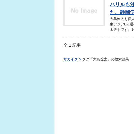
ハリルも
た、静岡学
大島僚太も個人
東アジアE-1
太選手です。16
全
1
記事
サカイク
タグ「大島僚太」の検索結果