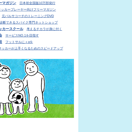
ーマガジン
日本初全国版10万部発行
サッカープレーヤー向けフリーマガジン
元バルサコーチのトレーニングDVD
診断できるスパイク専門ネットショップ
ッカースクール
考えるチカラが身に付く
会
サービスNO.1を目指す
設
フットサルに＋αを
サッカーが上手くなるためのスピードアップ