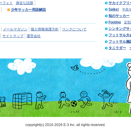
ーフォト
身近な話題
サカイクフリ
Spike!
少年サッカー用語解説
中高
知のサッカー
Footing
足型
シンキングサ
メールマガジン
個人情報保護方針
リンクについて
フットサル大
サイトマップ
運営会社
フットサル施
タニラダー
copyright(c) 2010-2026 E-3 Inc. all rights reserved.