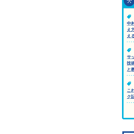
中
え
え
サ
技
と
こ
ク