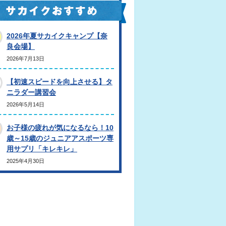
2026年夏サカイクキャンプ【奈
良会場】
2026年7月13日
【初速スピードを向上させる】タ
ニラダー講習会
2026年5月14日
お子様の疲れが気になるなら！10
歳～15歳のジュニアアスポーツ専
用サプリ「キレキレ」
2025年4月30日