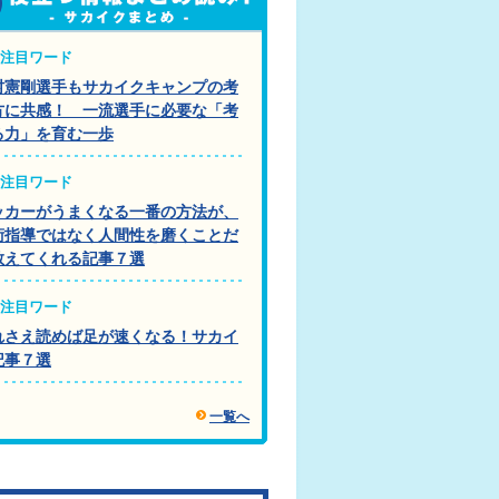
注目ワード
村憲剛選手もサカイクキャンプの考
方に共感！ 一流選手に必要な「考
る力」を育む一歩
注目ワード
ッカーがうまくなる一番の方法が、
術指導ではなく人間性を磨くことだ
教えてくれる記事７選
注目ワード
れさえ読めば足が速くなる！サカイ
記事７選
一覧へ