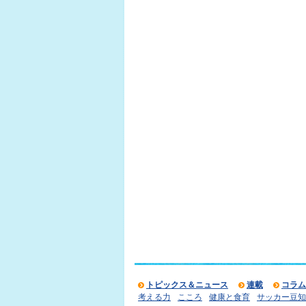
トピックス＆ニュース
連載
コラム
考える力
こころ
健康と食育
サッカー豆知