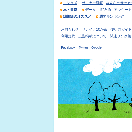
エンタメ
サッカー動画
みんなのサッカ
本・書籍
データ
配布物
アンケート
編集部のオススメ
週間ランキング
お問合わせ
サカイク10か条
使い方ガイド
利用規約
広告掲載について
関連リンク集
Facebook
Twitter
Google