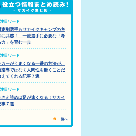
注目ワード
村憲剛選手もサカイクキャンプの考
方に共感！ 一流選手に必要な「考
る力」を育む一歩
注目ワード
ッカーがうまくなる一番の方法が、
術指導ではなく人間性を磨くことだ
教えてくれる記事７選
注目ワード
れさえ読めば足が速くなる！サカイ
記事７選
一覧へ