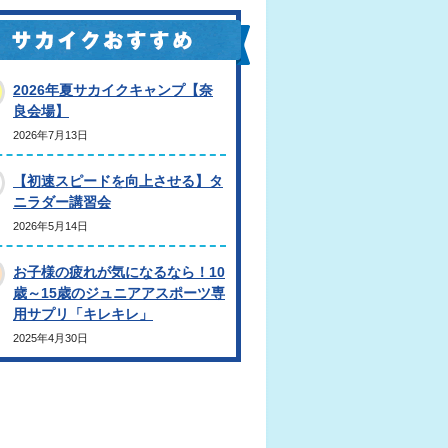
2026年夏サカイクキャンプ【奈
良会場】
2026年7月13日
【初速スピードを向上させる】タ
ニラダー講習会
2026年5月14日
お子様の疲れが気になるなら！10
歳～15歳のジュニアアスポーツ専
用サプリ「キレキレ」
2025年4月30日