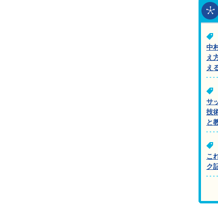
中
え
え
サ
技
と
こ
ク