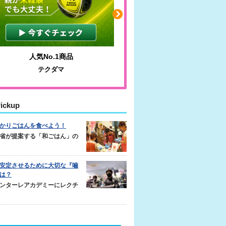
人気No.1商品
わかりやすい質問に沿っ
テクダマ
サカイクサッカーノ
ickup
かりごはんを食べよう！
省が提案する「和ごはん」の
安定させるために大切な『噛
は？
ンターレアカデミーにレクチ