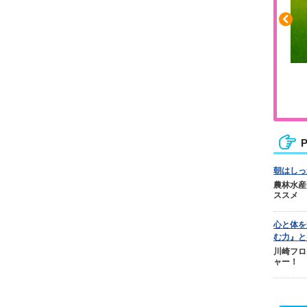
ふくらはぎの張りや疲れに
ジュニアレッグリカバリー
P
朝はしっ
農林水産
ススメ
心と体を
む力』と
川崎フロ
ャー！