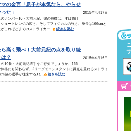
ママの金言「息子が本気なら、やらせ
かった」
2015年4月17日
スのナンバー10・大前元紀。彼の特徴は、ずば抜け
シュートレンジの広さ、そしてフィジカルの強さ。身長は166cmと
がこれほどまでのストライカー...
続きを読む
たら高く飛べ！大前元紀の点を取り続
とは？
2015年4月16日
の10番・大前元紀選手をご存知でしょうか。166
な体格にも関わらず、Jリーグでコンスタントに得点を重ねるストライ
cm超の選手が往来するJ１...
続きを読む