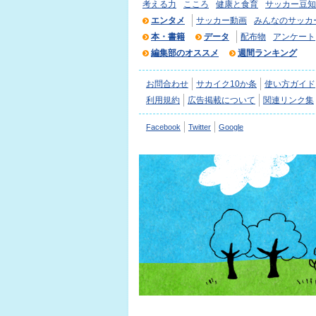
考える力
こころ
健康と食育
サッカー豆知
エンタメ
サッカー動画
みんなのサッカ
本・書籍
データ
配布物
アンケート
編集部のオススメ
週間ランキング
お問合わせ
サカイク10か条
使い方ガイド
利用規約
広告掲載について
関連リンク集
Facebook
Twitter
Google