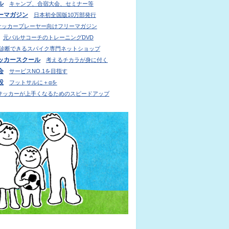
ル
キャンプ、合宿大会、セミナー等
ーマガジン
日本初全国版10万部発行
サッカープレーヤー向けフリーマガジン
元バルサコーチのトレーニングDVD
診断できるスパイク専門ネットショップ
ッカースクール
考えるチカラが身に付く
会
サービスNO.1を目指す
設
フットサルに＋αを
サッカーが上手くなるためのスピードアップ