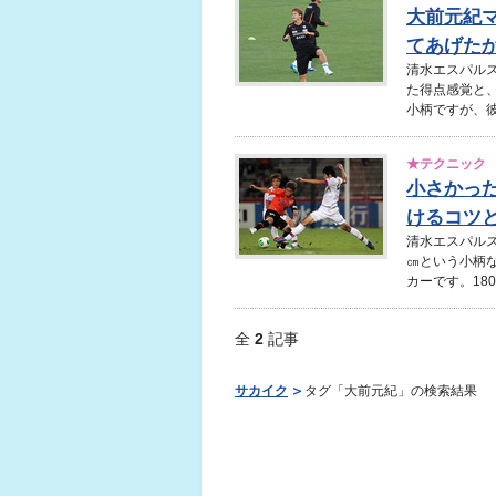
大前元紀
てあげた
清水エスパル
た得点感覚と、
小柄ですが、彼
★テクニック
小さかっ
けるコツ
清水エスパルス
㎝という小柄
カーです。180
全
2
記事
サカイク
タグ「大前元紀」の検索結果