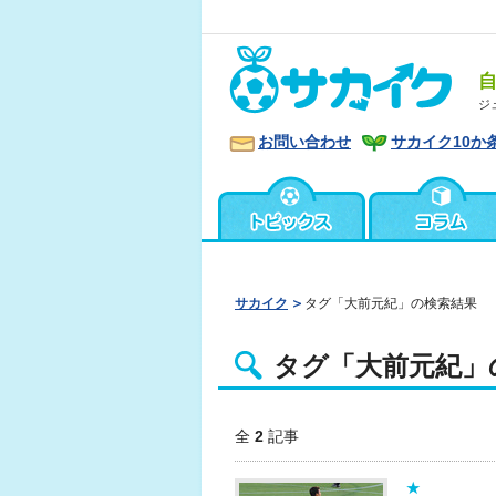
ジ
お問い合わせ
サカイク10か
サカイク
タグ「大前元紀」の検索結果
タグ「大前元紀」
全
2
記事
★