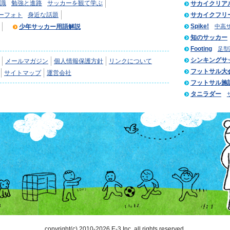
識
勉強と進路
サッカーを観て学ぶ
サカイクリア
ーフォト
身近な話題
サカイクフリ
Spike!
少年サッカー用語解説
中高
知のサッカー
Footing
足型
シンキングサ
メールマガジン
個人情報保護方針
リンクについて
フットサル大
サイトマップ
運営会社
フットサル施
タニラダー
copyright(c) 2010-2026 E-3 Inc. all rights reserved.