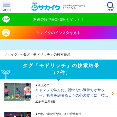
自分で考えるサッカーを
子どもたちに。
友達登録で最新情報をゲット！
サカイクのインスタを見る
サカイク
タグ「モドリッチ」の検索結果
タグ「モドリッチ」の検索結果
（2件）
★考える力
キャンプで学んだ、諦めない気持ちがサッ
カーと勉強を頑張る日々の心の支えに 技...
2024年11月 5日
★W杯出場欧州列強 U-12育成事情